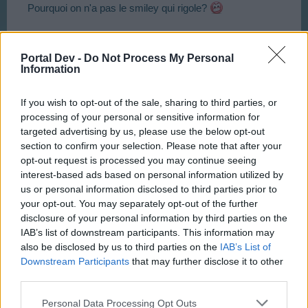
Pourquoi on n'a pas le smiley qui rigole?
Oct 3, 2017
Portal Dev -
Do Not Process My Personal
Information
_Bosco_
User
If you wish to opt-out of the sale, sharing to third parties, or
processing of your personal or sensitive information for
targeted advertising by us, please use the below opt-out
ici (
clic
) tu as peut-être la réponse à ta question
section to confirm your selection. Please note that after your
opt-out request is processed you may continue seeing
Oct 3, 2017
interest-based ads based on personal information utilized by
us or personal information disclosed to third parties prior to
myrolo
likes this.
your opt-out. You may separately opt-out of the further
disclosure of your personal information by third parties on the
IAB’s list of downstream participants. This information may
daemongorgon
also be disclosed by us to third parties on the
IAB’s List of
User
Downstream Participants
that may further disclose it to other
third parties.
En fait je voulais savoir avant de construire de quels trucs les
Personal Data Processing Opt Outs