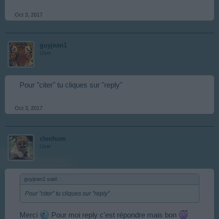
Oct 3, 2017
guyjean1
User
Pour "citer" tu cliques sur "reply"
Oct 3, 2017
cleohum
User
guyjean1 said:
↑
Pour "citer" tu cliques sur "reply"
Merci
Pour moi reply c'est répondre mais bon