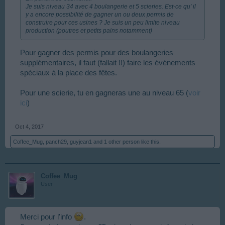
Je suis niveau 34 avec 4 boulangerie et 5 scieries. Est-ce qu' il
y a encore possibilité de gagner un ou deux permis de
construire pour ces usines ? Je suis un peu limite niveau
production (poutres et petits pains notamment)
Pour gagner des permis pour des boulangeries
supplémentaires, il faut (fallait !!) faire les événements
spéciaux à la place des fêtes.
Pour une scierie, tu en gagneras une au niveau 65 (
voir
ici
)
Oct 4, 2017
Coffee_Mug
,
panch29
,
guyjean1
and
1 other person
like this.
Coffee_Mug
User
Merci pour l'info
.