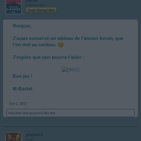
Bastet
S-Moderator
Team RisingCities
Bonjour,
J'avais conservé un tableau de l'ancien forum, que
l'on doit au caribou.
J'espère que ceci pourra t'aider :
Bon jeu !
M-Bastet
Oct 2, 2017
misseloe
and
guyjean1
like this.
guyjean1
User