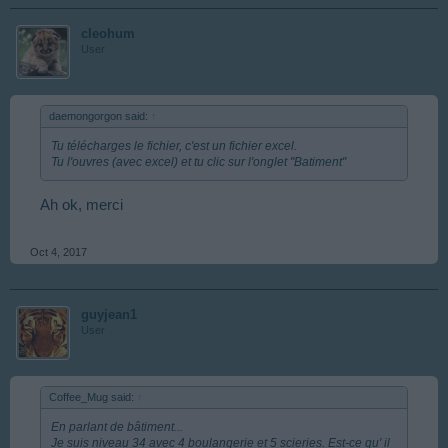
cleohum
User
daemongorgon said:
↑
Tu télécharges le fichier, c'est un fichier excel.
Tu l'ouvres (avec excel) et tu clic sur l'onglet "Batiment"
Ah ok, merci
Oct 4, 2017
guyjean1
User
Coffee_Mug said:
↑
En parlant de bâtiment...
Je suis niveau 34 avec 4 boulangerie et 5 scieries. Est-ce qu' il