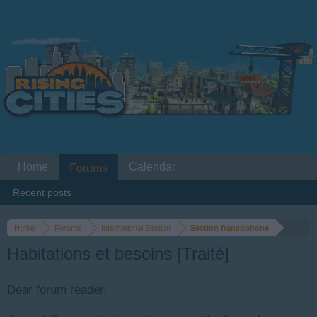
Home
Calendar
Forums
Recent posts
Home
Forums
International Section
Section francophone
Habitations et besoins [Traité]
Dear forum reader,