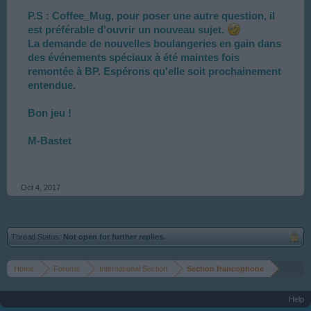
P.S : Coffee_Mug, pour poser une autre question, il
est préférable d'ouvrir un nouveau sujet.
La demande de nouvelles boulangeries en gain dans
des événements spéciaux à été maintes fois
remontée à BP. Espérons qu'elle soit prochainement
entendue.
Bon jeu !
M-Bastet
Oct 4, 2017
Thread Status:
Not open for further replies.
Home
Forums
International Section
Section francophone
Help