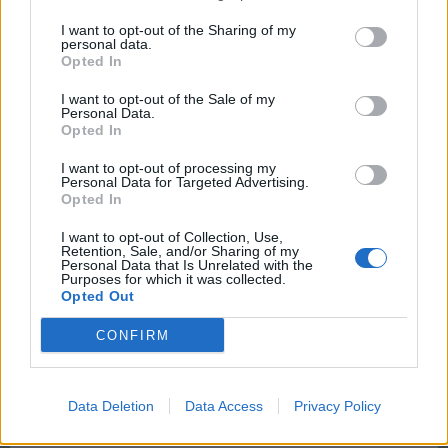
habitations avaient besoin
I want to opt-out of the Sharing of my
personal data.
Si tu regardes l'onglet Batiment, tu as tous les batiments
Opted In
à construire, les besoins en matériaux, rendement,
habitants, du niveau 1 à 4, et à la fin les magasins en
I want to opt-out of the Sale of my
fonction des niveaux.
Personal Data.
Opted In
ça te permet d'anticiper les besoins avant de construire.
Il me semble que c'est ce que tu cherches, non ?
I want to opt-out of processing my
Personal Data for Targeted Advertising.
Opted In
Oct 3, 2017
I want to opt-out of Collection, Use,
Retention, Sale, and/or Sharing of my
cleohum
Personal Data that Is Unrelated with the
User
Purposes for which it was collected.
Opted Out
CONFIRM
_Bosco_ said:
↑
ici (
clic
) tu as peut-être la réponse à ta question
Data Deletion
Data Access
Privacy Policy
Super! 1000 mercis!!! Ma reconnaissance éternelle.........
lol