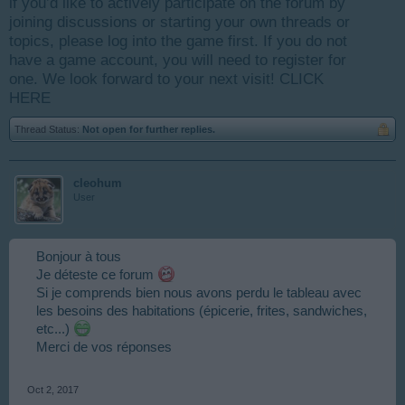
if you’d like to actively participate on the forum by
joining discussions or starting your own threads or
topics, please log into the game first. If you do not
have a game account, you will need to register for
one. We look forward to your next visit!
CLICK
HERE
Thread Status:
Not open for further replies.
cleohum
User
Bonjour à tous
Je déteste ce forum
Si je comprends bien nous avons perdu le tableau avec
les besoins des habitations (épicerie, frites, sandwiches,
etc...)
Merci de vos réponses
Oct 2, 2017