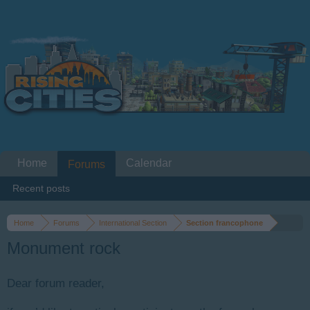
Home
Calendar
Forums
Recent posts
Home
Forums
International Section
Section francophone
Monument rock
Dear forum reader,