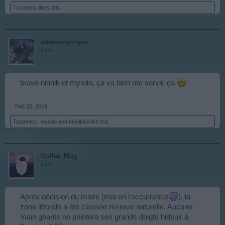
Toutentoc
likes this.
daemongorgon
User
bravo ninnik et myrolo, ça va bien me servir, ça
Feb 25, 2018
Toutentoc
,
myrolo
and
ninnik63
like this.
Coffee_Mug
User
Après décision du maire (moi en l'occurrence
), la
zone littorale a été classée réserve naturelle. Aucune
main géante ne pointera ses grands doigts hideux à