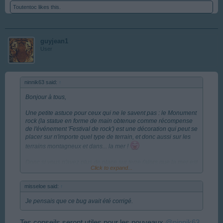
Toutentoc
likes this.
guyjean1
User
ninnik63 said:
↑
Bonjour à tous,
Une petite astuce pour ceux qui ne le savent pas : le Monument
rock (la statue en forme de main obtenue comme récompense
de l'événement 'Festival de rock') est une décoration qui peut se
placer sur n'importe quel type de terrain, et donc aussi sur les
terrains montagneux et dans... la mer !
Donc si vous n'avez plus de place sur terre (alors que la mer est
Click to expand...
quasi vide), que vous en possédez quelques dizaines comme
moi, et que vous voulez un peu augmenter votre moral, une
misseloe said:
↑
bonne idée est de les poser dans la mer !
Je pensais que ce bug avait été corrigé.
Je sais, ce n'est peut-être pas très esthétique ni logique de
placer une statue dans la mer, mais pour une fois qu'il y a un
bug qu'on peut utiliser à notre avantage...
Tes conseils seront utiles pour les nouveaux
@ninnik63