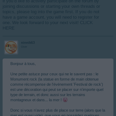
if you’d like to actively participate on the forum by
joining discussions or starting your own threads or
topics, please log into the game first. If you do not
have a game account, you will need to register for
one. We look forward to your next visit!
CLICK
HERE
ninnik63
User
Bonjour à tous,
Une petite astuce pour ceux qui ne le savent pas : le
Monument rock (la statue en forme de main obtenue
comme récompense de l'événement 'Festival de rock')
est une décoration qui peut se placer sur n'importe quel
type de terrain, et donc aussi sur les terrains
montagneux et dans... la mer !
Donc si vous n'avez plus de place sur terre (alors que la
mer est quasi vide), que vous en possédez quelques