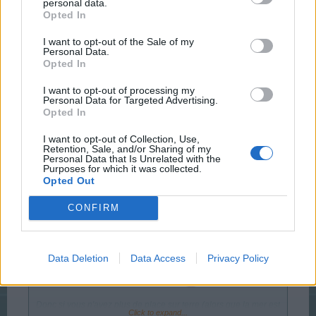
bonne question pour les éoliennes de mer, mais y a
personal data.
Opted In
tellement de choses qui pourraient être faites, mais
paroles, paroles ...ou plutôt rengaine, rengaine
I want to opt-out of the Sale of my
Personal Data.
Opted In
Feb 26, 2018
guyjean1
likes this.
I want to opt-out of processing my
Personal Data for Targeted Advertising.
Opted In
etxea64
I want to opt-out of Collection, Use,
User
Retention, Sale, and/or Sharing of my
Personal Data that Is Unrelated with the
Purposes for which it was collected.
Opted Out
ninnik63 said:
↑
CONFIRM
Bonjour à tous,
Une petite astuce pour ceux qui ne le savent pas : le Monument
rock (la statue en forme de main obtenue comme récompense
Data Deletion
Data Access
Privacy Policy
de l'événement 'Festival de rock') est une décoration qui peut se
placer sur n'importe quel type de terrain, et donc aussi sur les
terrains montagneux et dans... la mer !
Donc si vous n'avez plus de place sur terre (alors que la mer est
Click to expand...