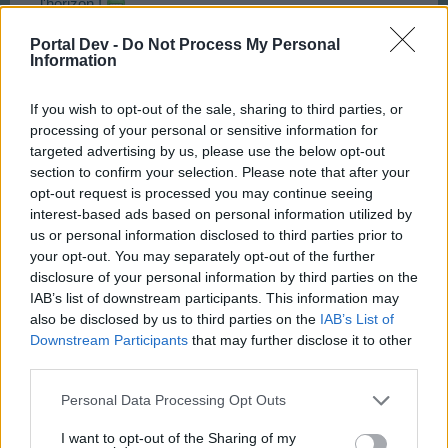
l'horizon !
Portal Dev -
Do Not Process My Personal
Plus sérieusement, je mets toutes ces déco un peu
Information
farfelue dans la zone de banlieue (c'est moche mais ça
fait du bien au moral c'est vrai). de toute façon, à part la
briqueterie et la brasserie, cette partie de ma ville ne me
If you wish to opt-out of the sale, sharing to third parties, or
sert à rien d'autre. J'y met également toutes mes
processing of your personal or sensitive information for
centrales électriques pour gagner de la place sur le
targeted advertising by us, please use the below opt-out
plateau principal.
section to confirm your selection. Please note that after your
opt-out request is processed you may continue seeing
Et en ce qui concerne la partie mer, pourquoi ne pas
interest-based ads based on personal information utilized by
avoir crée les éoliennes de mer ?
us or personal information disclosed to third parties prior to
your opt-out. You may separately opt-out of the further
Feb 26, 2018
disclosure of your personal information by third parties on the
IAB’s list of downstream participants. This information may
Toutentoc
likes this.
also be disclosed by us to third parties on the
IAB’s List of
Downstream Participants
that may further disclose it to other
third parties.
Toutentoc
User
Personal Data Processing Opt Outs
I want to opt-out of the Sharing of my