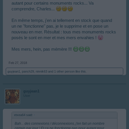
autant pour certains monuments rocks... Va
comprendre, Charles...
En même temps, j'en ai tellement en stock que quand
un ne "fonctionne" pas, je le supprime et en pose un
nouveau en mer. Résultat : tous mes monuments rocks
posés le sont en mer et mes mers envahies !
Mes mers, hein, pas mémère !!!
Feb 27, 2018
guyjean1
,
panch29
,
ninnik63
and
1 other person
like this.
guyjean1
User
etxea64 said:
↑
Bah... des connexions / déconnexions, j'en fait un nombre
certain par jour ! Et ça ne fonctionne pas pour autant pour