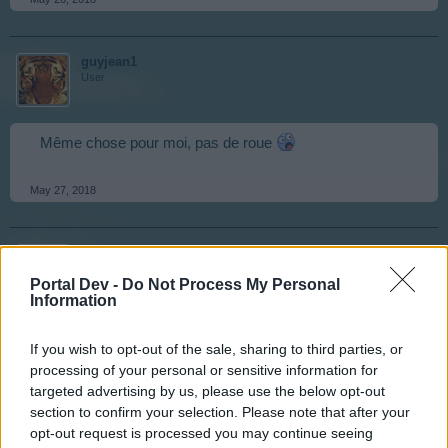
guyjean1
User
Même chose pour moi, pas de roue
May 27, 2018
s.c.lynx
Game Administrator
Portal Dev -
Do Not Process My Personal
Team RisingCities
Information
C'est de la pure spéculation de ma part. Il semble que
If you wish to opt-out of the sale, sharing to third parties, or
ce ne sont que les pays de l'Union européenne qui ont
processing of your personal or sensitive information for
ces problèmes. J'ai théorisé que cela a à voir avec le
targeted advertising by us, please use the below opt-out
nouveau GDPR requis dans ces pays. Mais je n'ai
section to confirm your selection. Please note that after your
aucune confirmation à ce sujet. J'ai contacté les
opt-out request is processed you may continue seeing
"Puissances qui sont", je le ferai savoir quand j'aurai une