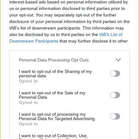
interest-based ads based on personal information utilized by
réponse.
us or personal information disclosed to third parties prior to
METTRE À JOUR:
your opt-out. You may separately opt-out of the further
disclosure of your personal information by third parties on the
La réponse officielle "Malheureusement, il a été oublié
IAB’s list of downstream participants. This information may
d'insérer cet événement, mais comme l'événement
also be disclosed by us to third parties on the
IAB’s List of
débutera le 3 juin, nous ne l'insérerons pas tardivement".
Downstream Participants
that may further disclose it to other
Donc, nous devrons attendre jusqu'à dimanche pour
third parties.
obtenir le Loot-o-matic / City Wheel.
Personal Data Processing Opt Outs
Last edited:
May 28, 2018
May 27, 2018
I want to opt-out of the Sharing of my
personal data.
myrolo
and
guyjean1
like this.
Opted In
I want to opt-out of the Sale of my
Personal Data.
ninnik63
Opted In
User
I want to opt-out of processing my
Personal Data for Targeted Advertising.
Opted In
Elle est là ce matin : super !
I want to opt-out of Collection, Use,