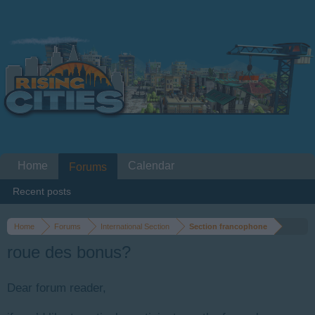
Home
Calendar
Forums
Recent posts
Home
Forums
International Section
Section francophone
roue des bonus?
Dear forum reader,