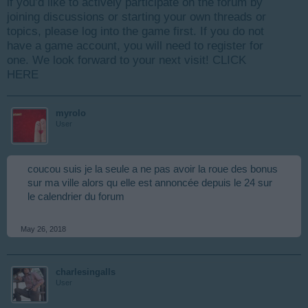
if you’d like to actively participate on the forum by
joining discussions or starting your own threads or
topics, please log into the game first. If you do not
have a game account, you will need to register for
one. We look forward to your next visit!
CLICK
HERE
myrolo
User
coucou suis je la seule a ne pas avoir la roue des bonus
sur ma ville alors qu elle est annoncée depuis le 24 sur
le calendrier du forum
May 26, 2018
charlesingalls
User