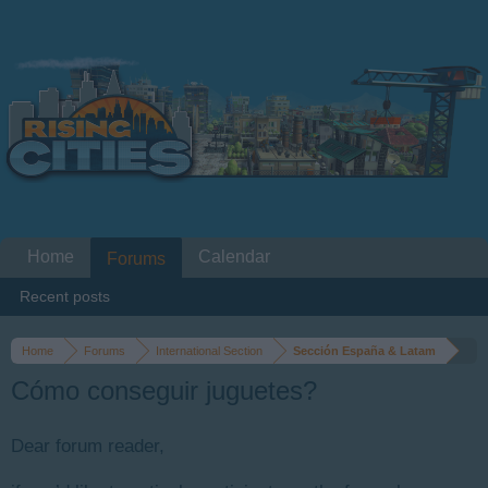
Home
Calendar
Forums
Recent posts
Home
Forums
International Section
Sección España & Latam
Cómo conseguir juguetes?
Dear forum reader,