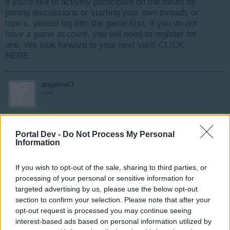
if you’d like to actively participate on the forum by
joining discussions or starting your own threads or
topics, please log into the game first. If you do not
have a game account, you will need to register for
one. We look forward to your next visit!
CLICK
HERE
angelos63
User
T3engo que conseguir juguetes cobrando el alquiler.
Portal Dev -
Do Not Process My Personal
¿Cómo puedo hacer para conseguirlos más rápido?
Information
Jul 10, 2018
If you wish to opt-out of the sale, sharing to third parties, or
processing of your personal or sensitive information for
targeted advertising by us, please use the below opt-out
gmyolanda
section to confirm your selection. Please note that after your
User
opt-out request is processed you may continue seeing
interest-based ads based on personal information utilized by