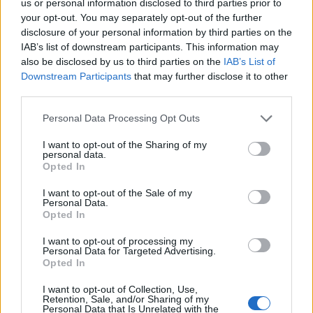
us or personal information disclosed to third parties prior to
Pues para poder conseguir mas alquileres que te den
your opt-out. You may separately opt-out of the further
mas juguetes si esos juguetes te los dan solo un tipo de
disclosure of your personal information by third parties on the
habitante puedes cambiar los habitantes de tus edificios
IAB’s list of downstream participants. This information may
con la llaves mágicas poniendo en las viviendas mas de
also be disclosed by us to third parties on the
IAB’s List of
ese tipo.
Downstream Participants
that may further disclose it to other
Otra opción es usar las mejoras que reducen el tiempo
que las viviendas tardan en darte el alquiler y de esa
third parties.
forma te darán mas rápido mas juguetes.
Además cuanto mas ampliadas están las viviendas
Personal Data Processing Opt Outs
mas objetos te dan. claro que si ya tienes el evento
I want to opt-out of the Sharing of my
empezado ampliar ahora puede hacerte perder tiempo si
personal data.
la ampliación dura demasiado.
Opted In
Espero que te sirva de ayuda.
I want to opt-out of the Sale of my
Personal Data.
Jul 11, 2018
Opted In
I want to opt-out of processing my
Personal Data for Targeted Advertising.
angelos63
Opted In
User
I want to opt-out of Collection, Use,
Retention, Sale, and/or Sharing of my
Personal Data that Is Unrelated with the
gmyolanda said:
↑