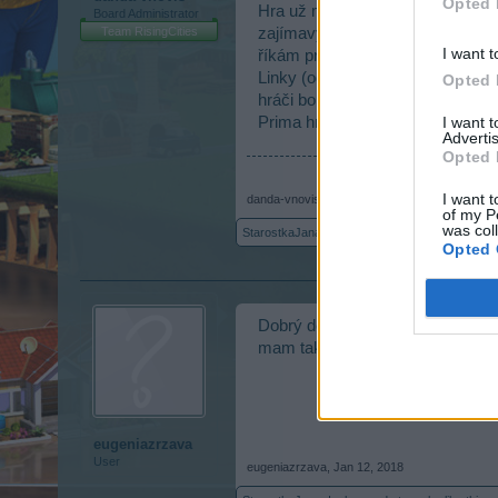
Opted 
Hra už má bohužel ten lepší čas 
Board Administrator
Team RisingCities
zajímavým updatem. Soudě podle p
I want t
říkám proč ne i tady? Bylo by to f
Linky (odkazy) sem samozřejmě dá
Opted 
hráči bouří a proto nechám na po
I want 
Prima hru danda
Advertis
Opted 
I want t
danda-vnovis
,
Jan 10, 2018
of my P
was col
StarostkaJana
and
Isaboo
like this.
Opted 
Dobrý den,
mam taký problém- vždy ked kli
eugeniazrzava
User
eugeniazrzava
,
Jan 12, 2018