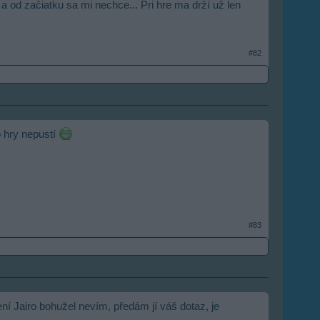
a od začiatku sa mi nechce... Pri hre ma drží už len
#82
 hry nepustí
#83
ení Jairo bohužel nevím, předám jí váš dotaz, je