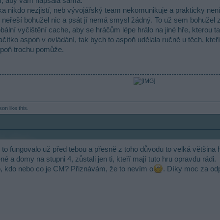
ší, aby vám napsala sama.
a nikdo nezjistí, neb vývojářský team nekomunikuje a prakticky není
neřeší bohužel nic a psát jí nemá smysl žádný. To už sem bohužel za 
obální vyčištění cache, aby se hráčům lépe hrálo na jiné hře, kterou
tlačítko aspoń v ovládání, tak bych to aspoň udělala ručně u těch, k
aspoň trochu pomůže.
rson
like this.
 to fungovalo už před tebou a přesně z toho důvodu to velká většina 
 a domy na stupni 4, zůstali jen ti, kteří mají tuto hru opravdu rádi.
to, kdo nebo co je CM? Přiznávám, že to nevím o
. Díky moc za odp