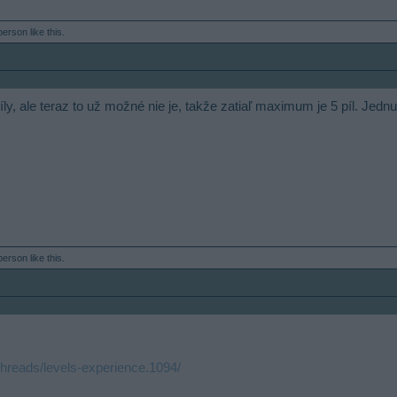
 person
like this.
íly, ale teraz to už možné nie je, takže zatiaľ maximum je 5 píl. Jedn
 person
like this.
/threads/levels-experience.1094/