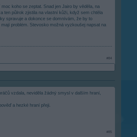
 moc koho se zeptat. Snad jen Jairo by věděla, na
ten půlrok zjistila na vlastní kůži, když sem chtěla
 taky spravuje a dokonce se domnívám, že by to
teří mají problém. Stevosko možná vyzkoušej napsat na
#84
hráčů vzdala, neviděla žádný smysl v dalším hraní,
ověď a hezké hraní přeji.
#85