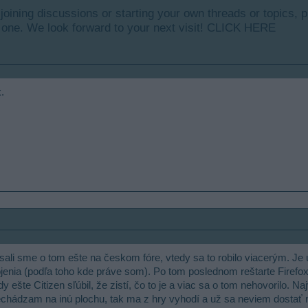
y joining discussions or starting your own threads or topics, p
 one. We look forward to your next visit!
CLICK HERE
.
sali sme o tom ešte na českom fóre, vtedy sa to robilo viacerým. Je
ojenia (podľa toho kde práve som). Po tom poslednom reštarte Firef
dy ešte Citizen sľúbil, že zistí, čo to je a viac sa o tom nehovorilo. 
rechádzam na inú plochu, tak ma z hry vyhodí a už sa neviem dostať