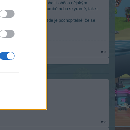
ich neubylo, kdyby hru obohatili občas nějakým
A jinde to lze jako na zoomumbě nebo skyramě, tak si
herní fóra nepatří, ale zde je pochopitelné, že se
#87
#88