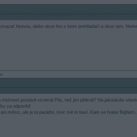
vymazať historiu, alebo otvor hru v inom prehliadači a skus tam. Niek
is.
 možnost postavit vícekrát Pilu, než jen pětkrát? Na jakoukoliv sta
 Díky za odpověď.
asi měsíc, ale je to parádní, moc mě to baví. Kam se hrabe Bigfarm, 