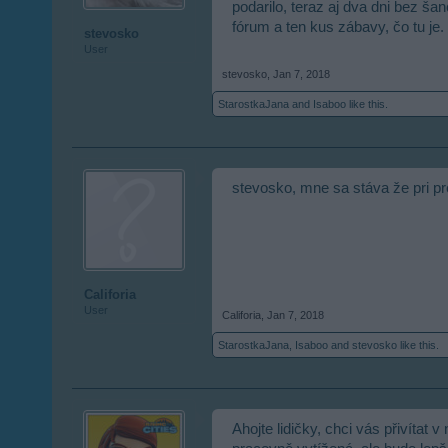
podarilo, teraz aj dva dni bez ša
fórum a ten kus zábavy, čo tu je.
stevosko
User
stevosko
,
Jan 7, 2018
StarostkaJana
and
Isaboo
like this.
stevosko, mne sa stáva že pri p
Califoria
User
Califoria
,
Jan 7, 2018
StarostkaJana
,
Isaboo
and
stevosko
like this.
Ahojte lidičky, chci vás přivítat