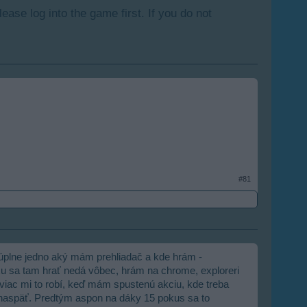
lease log into the game first. If you do not
#81
 úplne jedno aký mám prehliadač a kde hrám -
oxu sa tam hrať nedá vôbec, hrám na chrome, exploreri
Najviac mi to robí, keď mám spustenú akciu, kde treba
 naspäť. Predtým aspon na dáky 15 pokus sa to