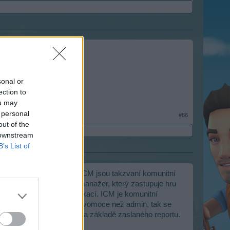
-internationale.45340/
sonal or
ection to
ou may
 personal
#86
out of the
 downstream
B’s List of
st, ale opak je pravdou. CM jsou takzvaní komunitní
kud nefunguje komunitní manažer, který zastupuje hru
 adminy jednotlivých lokací. ICM je komunitní
zené. I když má větší pravomoce než admin, tak se
 nápady herní komunity na základě zaslaného reportu.