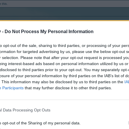
e this.
y na fórum, ak nie naozaj som o tom nevedel.
v -
Do Not Process My Personal Information
https://board-en.risingcities.com/threads/international-petition-petition
to opt-out of the sale, sharing to third parties, or processing of your per
ov, výziev a pod. Určite odporúčam minimálne pozrieť
formation for targeted advertising by us, please use the below opt-out s
r selection. Please note that after your opt-out request is processed y
eing interest-based ads based on personal information utilized by us or
disclosed to third parties prior to your opt-out. You may separately opt-
losure of your personal information by third parties on the IAB’s list of
. This information may also be disclosed by us to third parties on the
IA
Participants
that may further disclose it to other third parties.
přesto sem se domnívala, že nám bude věnovaná aspoň nějaká pozorno
 spojkou mezi teamy a hráči jednotlivých lokací a mezi vývojáři. Po
e nijak dopracovat ke změnám. Tito manažeři zpravidla komunikují s
l Data Processing Opt Outs
konkrétní jazykovou komunitu, ale jeho pravomoce jsou taktéž ome
dostane a neúčastní se ani žádného meetingu s nimi, aby mohl předat
o opt-out of the Sharing of my personal data.
roto CM komunitní manažer.