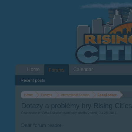
Home
Calendar
Forums
Recent posts
Home
Forums
International Section
Česká sekce
Dotazy a problémy hry Rising Cities
Discussion in '
Česká sekce
' started by
danda-vnovis
,
Jul 28, 2017
.
Dear forum reader,