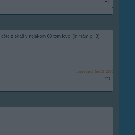
#90
u ešte získaš v nejakom 60-tom level (ja mám píl 8).
Last edited:
Jan 22, 2018
#91