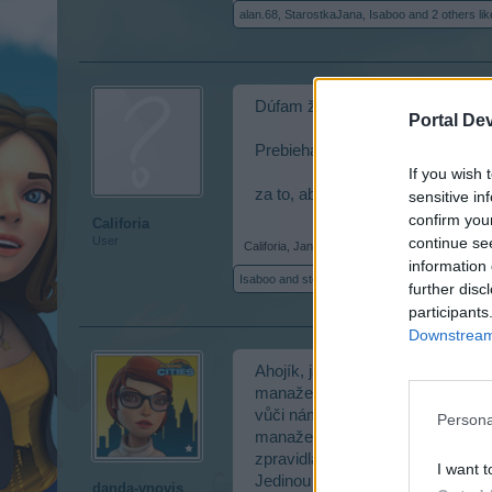
alan.68
,
StarostkaJana
,
Isaboo
and
2 others
lik
Dúfam že sa tu smú dávať odkaz
Portal De
Prebieha momentálne petícia tu:
If you wish 
za to, aby sa zvýšil počet level
sensitive in
confirm you
Califoria
continue se
User
Califoria
,
Jan 10, 2018
information 
Isaboo
and
stevosko
like this.
further disc
participants
Downstream 
Ahojík, já vím, že to chápete, 
manažeři, kteří jsou komunikační
vůči nám, nemáme žádnou šanci s
Persona
manažer všech BP her pro jednu 
zpravidla ani on k vývojářům ne
I want t
Jedinou efektnivní spojkou je p
danda-vnovis