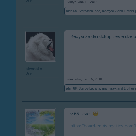
User
Vokys
,
Jan 15, 2018
alan.68
,
StarostkaJana
,
mamysek
and
1 other
Kedysi sa dali dokúpiť ešte dve p
stevosko
User
stevosko
,
Jan 15, 2018
alan.68
,
StarostkaJana
,
mamysek
and
1 other
v 65. leveli
https://board-en.risingcities.com