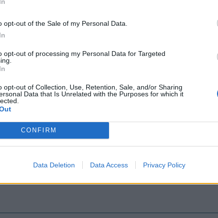
In
za sebou, ale to víme všici. Ale i tak se domnívám, že by nikoho z n
odle komunity zde je stále dost hráčů, kteří by za to byli vděční. 
o opt-out of the Sale of my Personal Data.
ér.
vat můžete, pokud vedou na toto forum a to vedou. Sice protesty na 
In
souzení anglických kolegů, zda prostest nechají.
to opt-out of processing my Personal Data for Targeted
ing.
In
o opt-out of Collection, Use, Retention, Sale, and/or Sharing
ersonal Data that Is Unrelated with the Purposes for which it
lected.
Out
CONFIRM
knem na 2 pivovary v hlavnom mestečku,zasekne sa mi celá hra.
Data Deletion
Data Access
Privacy Policy