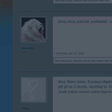
StarostkaJana
,
Isaboo
and
stevosko
like this.
Ahoj, skus prečistiť prehliadač, 
stevosko
User
stevosko
,
Jan 12, 2018
StarostkaJana
,
danda-vnovis
and
Isaboo
like th
Ahoj. Mám dotaz. Existuje nějaká
pět pil na 3. levelu, nestíhají to.
Jinak město stavim zatím teprve 
Vokys