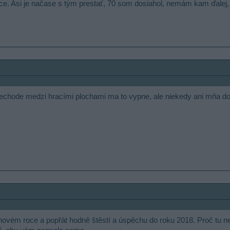
nce. Asi je načase s tým prestať, 70 som dosiahol, nemám kam ďalej, 
rechode medzi hracími plochami ma to vypne, ale niekedy ani mňa do
 v novém roce a popřát hodně štěstí a úspěchu do roku 2018. Proč tu n