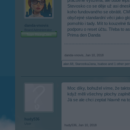
pracovně vytížená, ale bude lep
Stevosko co se děje už asi dnesk
koho fundovaného se obrátit. CM 
obyčejné standardní věci jako gl
pomohlo i tady. Mít to kouzelné 
danda-vnovis
podporu o reset účtu. Třeba to 
Board Administrator
Team RisingCities
Prima den Danda
danda-vnovis
,
Jan 10, 2018
alan.68
,
StarostkaJana
,
Isaboo
and
1 other pe
Moc díky, bohužel víme, že takto
když měli všechny plochy zaplněné
Já se ale chci zeptat hlavně na 
hudy536
User
hudy536
,
Jan 10, 2018