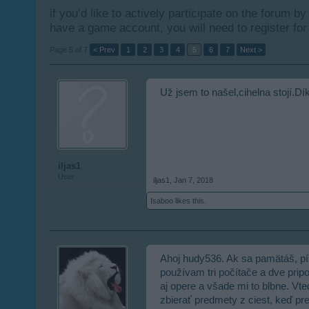
if you’d like to actively participate on the forum b
have a game account, you will need to register for
Page 5 of 7
< Prev
1
2
3
4
5
6
7
Next >
Už jsem to našel,cihelna stojí.Dík
iljas1
User
iljas1
,
Jan 7, 2018
Isaboo
likes this.
Ahoj hudy536. Ak sa pamätáš, pí
používam tri počítače a dve prip
aj opere a všade mi to blbne. Vte
zbierať predmety z ciest, keď p