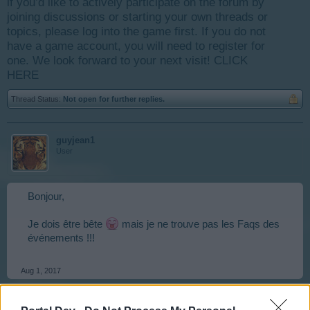
if you’d like to actively participate on the forum by
joining discussions or starting your own threads or
topics, please log into the game first. If you do not
have a game account, you will need to register for
one. We look forward to your next visit!
CLICK
HERE
Thread Status:
Not open for further replies.
guyjean1
User
Bonjour,
Je dois être bête
mais je ne trouve pas les Faqs des
événements !!!
Aug 1, 2017