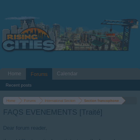
Home
Calendar
Forums
Recent posts
Home
Forums
International Section
Section francophone
FAQS EVENEMENTS [Traité]
Dear forum reader,