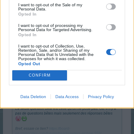
I want to opt-out of the Sale of my
Ou encore clique sur Calendar en haut de page puis
Personal Data.
choisi l'événement qui t'intéresse. Le FAQ de cet
Opted In
événement s'affichera alors.
I want to opt-out of processing my
Last edited:
Aug 1, 2017
Personal Data for Targeted Advertising.
Opted In
Aug 1, 2017
valesa
likes this.
I want to opt-out of Collection, Use,
Retention, Sale, and/or Sharing of my
Personal Data that Is Unrelated with the
Purposes for which it was collected.
Opted Out
guyjean1
User
CONFIRM
Elco said:
↑
Data Deletion
Data Access
Privacy Policy
Bonjour,
La seule question bête est celle qu'on ne pose pas. Ou: il n'y a
pas de questions bêtes mais seulement des réponses bêtes
Bref, essaie ce lien?
https://board-
en.risingcities.com/forums/headquarters-archive.559/