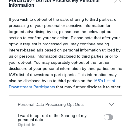
Portal Dev -
Do Not Process My Personal
Elco
Information
User
If you wish to opt-out of the sale, sharing to third parties, or
processing of your personal or sensitive information for
Bonjour,
targeted advertising by us, please use the below opt-out
La seule question bête est celle qu'on ne pose pas. Ou:
section to confirm your selection. Please note that after your
il n'y a pas de questions bêtes mais seulement des
opt-out request is processed you may continue seeing
réponses bêtes
interest-based ads based on personal information utilized by
us or personal information disclosed to third parties prior to
Bref, essaie ce lien?
https://board-
your opt-out. You may separately opt-out of the further
en.risingcities.com/forums/headquarters-archive.559/
disclosure of your personal information by third parties on the
IAB’s list of downstream participants. This information may
Il existait une section pour les événements mais
also be disclosed by us to third parties on the
IAB’s List of
beaucoup ont été archivés lorsque le forum a été modifié
Downstream Participants
that may further disclose it to other
en prévision de la fusion récente.
third parties.
Qu'importe les dates indiquées car les événements
restent identiques
Personal Data Processing Opt Outs
Alternativement, si tu sélectionnes au milieu à droite de
I want to opt-out of the Sharing of my
la page d'accueil les événements en cours dans la petite
personal data.
Opted In
section "Today's Events", tu seras redirigé vers le FAQ
de l'événement choisi.