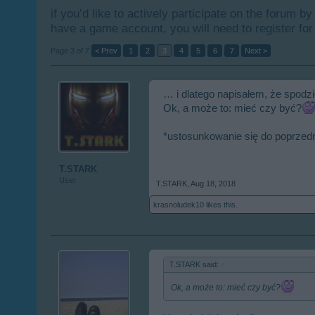
if you’d like to actively participate on the forum b
have a game account, you will need to register for
Page 3 of 7
< Prev
1
2
3
4
5
6
7
Next >
… i dlatego napisałem, że spod
Ok, a może to: mieć czy być?
*ustosunkowanie się do poprzedni
T.STARK
User
T.STARK
,
Aug 18, 2018
krasnoludek10
likes this.
T.STARK said:
↑
Ok, a może to: mieć czy być?