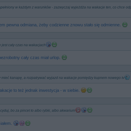
 spełniony w każdym z warunków - zazwyczaj wyjeżdża na wakacje ten, co chce o
sem pewna odmiana, żeby codzienne znowu stało się odmienne.
e jest cały czas na wakacjach
bezrobotny cały czas miał urlop.
my mieć kanapę, a rozpatrywać wyjazd na wakacje pomiędzy kupnem nowego tv
akacje to też jednak inwestycja - w siebie.
ecyduj, bo za pincet to albo rybki, albo akwarium
miałem.