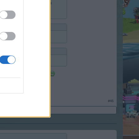
upić nową kanapę czy jechać na
więcej.
ając się z miejsca?
 parametrów, czy coś.
#46