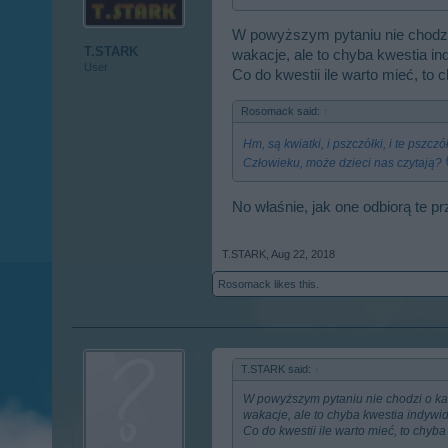
W powyższym pytaniu nie chodzi 
T.STARK
wakacje, ale to chyba kwestia in
User
Co do kwestii ile warto mieć, to
Rosomack said:
↑
Hm, są kwiatki, i pszczółki, i te pszczółk
Człowieku, może dzieci nas czytają?
No właśnie, jak one odbiorą te p
T.STARK
,
Aug 22, 2018
Rosomack
likes this.
T.STARK said:
↑
W powyższym pytaniu nie chodzi o kat
wakacje, ale to chyba kwestia indywi
Co do kwestii ile warto mieć, to chyb