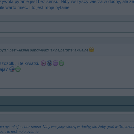
ywota pytanie jest bez sensu. Niby wszyscy wierzą w duchy, ale że
e warto mieć. I to jest moje pytanie.
ytań bez własnej odpowiedzi jak najbardziej aktualne
szczółki, i te kwiatki.
tają?
 pytanie jest bez sensu. Niby wszyscy wierzą w duchy, ale żeby grać w Grę trzeb
ć. I to jest moje pytanie.