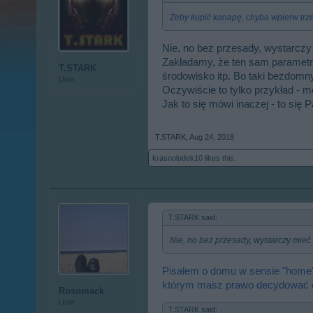
Żeby kupić kanapę, chyba wpierw trze
Nie, no bez przesady, wystarcz
Zakładamy, że ten sam parametr
T.STARK
środowisko itp. Bo taki bezdomny
User
Oczywiście to tylko przykład -
Jak to się mówi inaczej - to się 
T.STARK
,
Aug 24, 2018
krasnoludek10
likes this.
T.STARK said:
↑
Nie, no bez przesady, wystarczy mieć
Pisałem o domu w sensie "home",
którym masz prawo decydować o
Rosomack
User
T.STARK said:
↑