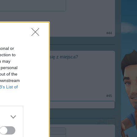
#44
sonal or
ection to
telewizorem nie ruszając się z miejsca?
ou may
 personal
out of the
 downstream
B’s List of
#45