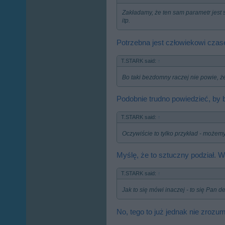
Zakładamy, że ten sam parametr jest
itp.
Potrzebna jest człowiekowi cza
T.STARK said:
↑
Bo taki bezdomny raczej nie powie, ż
Podobnie trudno powiedzieć, by 
T.STARK said:
↑
Oczywiście to tylko przykład - może
Myślę, że to sztuczny podział. W
T.STARK said:
↑
Jak to się mówi inaczej - to się Pan d
No, tego to już jednak nie zrozu