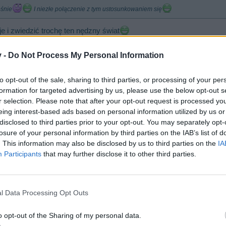
ośnie
I niezłe połączenie z tym ustosunkowaniem się
je i zwiedzić trochę ten nędzny świat
v -
Do Not Process My Personal Information
to opt-out of the sale, sharing to third parties, or processing of your per
formation for targeted advertising by us, please use the below opt-out s
j sofie i zwiedzać rozmaite zakątki świata lub wszechświata przed 
r selection. Please note that after your opt-out request is processed y
eing interest-based ads based on personal information utilized by us or
disclosed to third parties prior to your opt-out. You may separately opt-
losure of your personal information by third parties on the IAB’s list of
. This information may also be disclosed by us to third parties on the
IA
Participants
that may further disclose it to other third parties.
l Data Processing Opt Outs
o opt-out of the Sharing of my personal data.