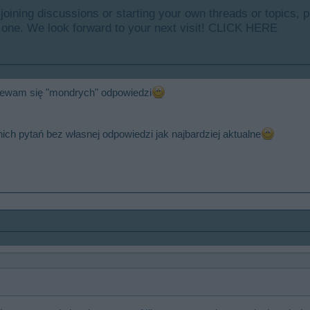
y joining discussions or starting your own threads or topics, p
 one. We look forward to your next visit!
CLICK HERE
ziewam się "mondrych" odpowiedzi
ch pytań bez własnej odpowiedzi jak najbardziej aktualne