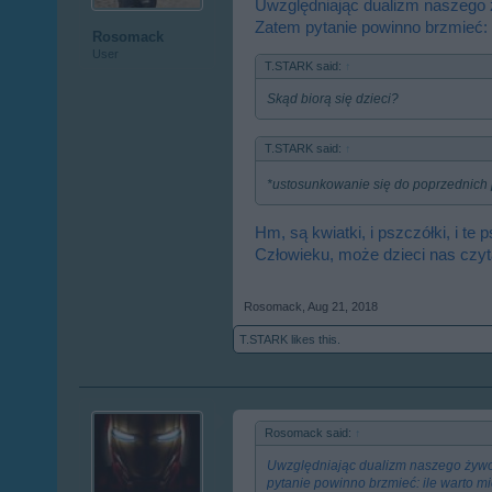
Uwzględniając dualizm naszego ż
Zatem pytanie powinno brzmieć: il
Rosomack
User
T.STARK said:
↑
Skąd biorą się dzieci?
T.STARK said:
↑
*ustosunkowanie się do poprzednich p
Hm, są kwiatki, i pszczółki, i te p
Człowieku, może dzieci nas czy
Rosomack
,
Aug 21, 2018
T.STARK
likes this.
Rosomack said:
↑
Uwzględniając dualizm naszego żywota
pytanie powinno brzmieć: ile warto mie