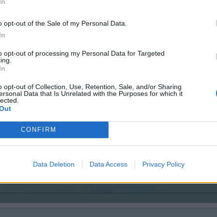
In
egoryczne rozgraniczenie tych opcji, ale wzięcie pod ocenę co ważniejsze, np. k
dualnych potrzeb.
a odpowiedź jak powyżej - jednemu wystarczy to, co ma, inny zawsze będzie chciał 
o opt-out of the Sale of my Personal Data.
In
to opt-out of processing my Personal Data for Targeted
zwiedzić trochę ten nędzny świat
ing.
In
o opt-out of Collection, Use, Retention, Sale, and/or Sharing
ersonal Data that Is Unrelated with the Purposes for which it
ie i zwiedzać rozmaite zakątki świata lub wszechświata przed telewizorem nie rusz
lected.
Out
dosyć ciekawe. Ale chyba trudno na nie odpowiedzieć. Jakoś za mało
problem.
CONFIRM
 trzeba mieć dom. Ot, choćby taki parametr.
Data Deletion
Data Access
Privacy Policy