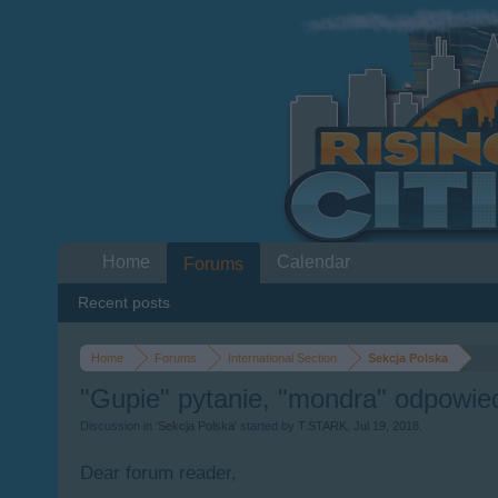
Home
Calendar
Forums
Recent posts
Home
Forums
International Section
Sekcja Polska
"Gupie" pytanie, "mondra" odpowie
Discussion in '
Sekcja Polska
' started by
T.STARK
,
Jul 19, 2018
.
Dear forum reader,