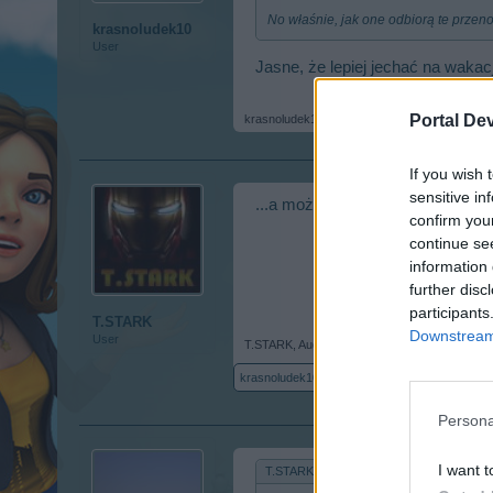
No właśnie, jak one odbiorą te przen
krasnoludek10
User
Jasne, że lepiej jechać na wakac
Portal De
krasnoludek10
,
Aug 23, 2018
If you wish 
sensitive in
...a może wyłożyć się na wygodne
confirm you
continue se
information 
further disc
participants
T.STARK
Downstream 
User
T.STARK
,
Aug 23, 2018
krasnoludek10
likes this.
Persona
I want t
T.STARK said:
↑