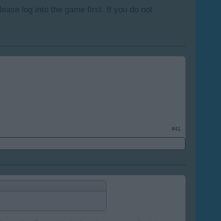
lease log into the game first. If you do not
#41