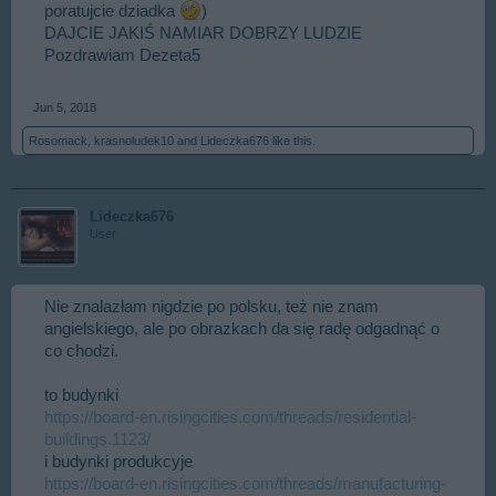
poratujcie dziadka
)
DAJCIE JAKIŚ NAMIAR DOBRZY LUDZIE
Pozdrawiam Dezeta5
Jun 5, 2018
Rosomack
,
krasnoludek10
and
Lideczka676
like this.
Lideczka676
User
Nie znalazłam nigdzie po polsku, też nie znam
angielskiego, ale po obrazkach da się radę odgadnąć o
co chodzi.
to budynki
https://board-en.risingcities.com/threads/residential-
buildings.1123/
i budynki produkcyje
https://board-en.risingcities.com/threads/manufacturing-