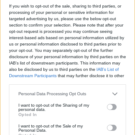
T.STARK
If you wish to opt-out of the sale, sharing to third parties, or
User
processing of your personal or sensitive information for
targeted advertising by us, please use the below opt-out
section to confirm your selection. Please note that after your
W evencie, w którym zbieramy śmieci jest lepszy
opt-out request is processed you may continue seeing
patent, jeśli zależy nam na wypadajkach do uzyskania
interest-based ads based on personal information utilized by
mistrzowskiego poziomu w domkach - zbieram
us or personal information disclosed to third parties prior to
wypadajki do końca czasu eventu w międzyczasie
your opt-out. You may separately opt-out of the further
zbierając potrzebną ilość pojawiających się już śmieci.
disclosure of your personal information by third parties on the
Przed końcem eventu oddaję wypadajki do końca i
IAB’s list of downstream participants. This information may
komplet śmieci.
also be disclosed by us to third parties on the
IAB’s List of
Dezeta5 said:
↑
Downstream Participants
that may further disclose it to other
third parties.
Może ktoś wie o takim poradniku czy jakimkolwiek kompendium
wiedzy o tej grze
po polsku
, (bo mam sporo lat i niestety w
szkole zamiast angielskiego KAZALI mi się uczyć ruskiego).
Personal Data Processing Opt Outs
I want to opt-out of the Sharing of my
Mam nadzieję, że się go pilnie uczyłeś, bo to bardzo
personal data.
pożyteczny język - również logując się do gry, możesz
Opted In
wybrać grę w języku rosyjskim
. Ogólnie poradnik do
gry nie jest potrzebny, w grze wystarczy kierować się
I want to opt-out of the Sale of my
czystą intuicją
Personal Data.