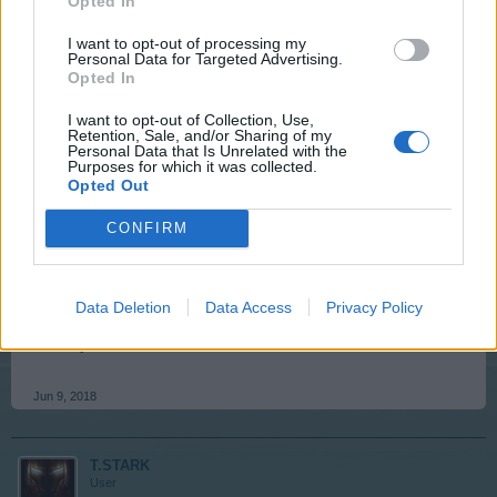
Opted In
Jun 8, 2018
I want to opt-out of processing my
Personal Data for Targeted Advertising.
krasnoludek10
likes this.
Opted In
I want to opt-out of Collection, Use,
Retention, Sale, and/or Sharing of my
krasnoludek10
Personal Data that Is Unrelated with the
User
Purposes for which it was collected.
Opted Out
CONFIRM
a np. w jakich domkach potrzebne są wypadajki do
poziomu mistrzowskiego? Czy chodzi Ci o punkty
produkcyjne? Ale chyba jednak nie o to. Poza tym
zdobycie punktów produkcyjnych z domku studenta jest
Data Deletion
Data Access
Privacy Policy
chyba niemożliwe i wtedy trzeba kupić klucze. Tu jest
haczyk.
Jun 9, 2018
T.STARK
User