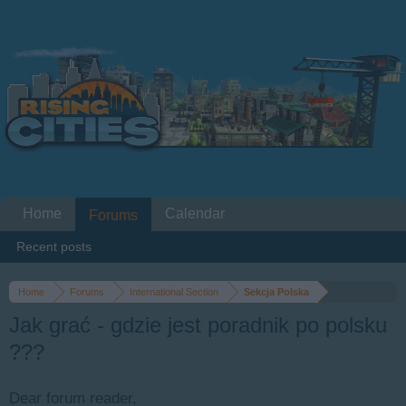
Home
Calendar
Forums
Recent posts
Home
Forums
International Section
Sekcja Polska
Jak grać - gdzie jest poradnik po polsku
???
Dear forum reader,