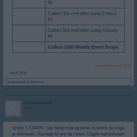
RI
Collect 35x rent after using 3 fancy
RI
Collect 50x rent after using 3 luxury
RI
Collect 1000 Weekly Event Drops
Last edited:
Jun 9, 2018
Jun 9, 2018
krasnoludek10
likes this.
krasnoludek10
User
dzięki T.STARK - jak będę miał pytania, to wiem do kogo
je kierować. Poznaję tę grę na nowo. Ciągle rozszerzam