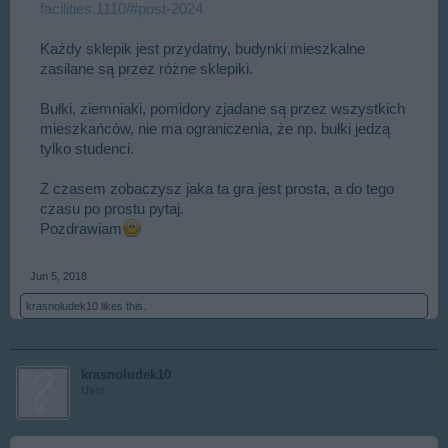
facilities.1110/#post-2024
Każdy sklepik jest przydatny, budynki mieszkalne
zasilane są przez różne sklepiki.
Bułki, ziemniaki, pomidory zjadane są przez wszystkich
mieszkańców, nie ma ograniczenia, że np. bułki jedzą
tylko studenci.
Z czasem zobaczysz jaka ta gra jest prosta, a do tego
czasu po prostu pytaj.
Pozdrawiam
Jun 5, 2018
krasnoludek10
likes this.
krasnoludek10
User