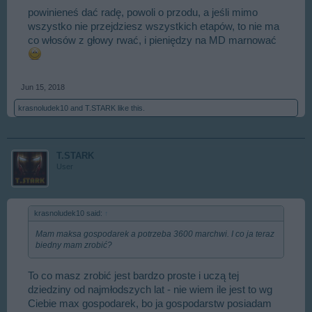
powinieneś dać radę, powoli o przodu, a jeśli mimo
wszystko nie przejdziesz wszystkich etapów, to nie ma
co włosów z głowy rwać, i pieniędzy na MD marnować
Jun 15, 2018
krasnoludek10
and
T.STARK
like this.
T.STARK
User
krasnoludek10 said:
↑
Mam maksa gospodarek a potrzeba 3600 marchwi. I co ja teraz
biedny mam zrobić?
To co masz zrobić jest bardzo proste i uczą tej
dziedziny od najmłodszych lat - nie wiem ile jest to wg
Ciebie max gospodarek, bo ja gospodarstw posiadam