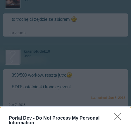
User
to trochę ci zejdzie ze zbiorem
Jun 7, 2018
krasnoludek10
User
393/500 worków, reszta jutro
EDIT: ostatnie 4 i kończę event
Last edited:
Jun 8, 2018
Jun 7, 2018
Lideczka676
likes this.
Portal Dev -
Do Not Process My Personal
Information