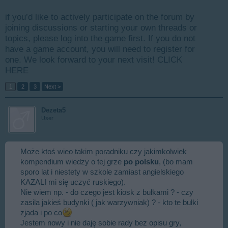
if you’d like to actively participate on the forum by
joining discussions or starting your own threads or
topics, please log into the game first. If you do not
have a game account, you will need to register for
one. We look forward to your next visit!
CLICK
HERE
1
2
3
Next >
Dezeta5
User
Może ktoś wieo takim poradniku czy jakimkolwiek
kompendium wiedzy o tej grze
po polsku
, (bo mam
sporo lat i niestety w szkole zamiast angielskiego
KAZALI mi się uczyć ruskiego).
Nie wiem np. - do czego jest kiosk z bułkami ? - czy
zasila jakieś budynki ( jak warzywniak) ? - kto te bułki
zjada i po co
Jestem nowy i nie daję sobie rady bez opisu gry,