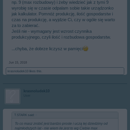
np. 9 (max rozbudowy) i żeby wiedzieć jak z tymi 9
wyrobię się w czasie odpalam sobie takie urządzonko
jak kalkulator. Pomnóż produkcję, ilość gospodarstw i
czas na produkcję, a wyjdzie Ci, czy w ogóle się warto
za to zabierać.
Jeśli nie - wymagany jest wzrost czynnika
produkcyjnego, czyli ilość i rozbudowa gospodarstw.
...chyba, że dobrze liczysz w pamięci
Jun 15, 2018
krasnoludek10
likes this.
krasnoludek10
User
T.STARK said:
↑
To co masz zrobić jest bardzo proste i uczą tej dziedziny od
najmłodszych lat - nie wiem ile jest to wg Ciebie max