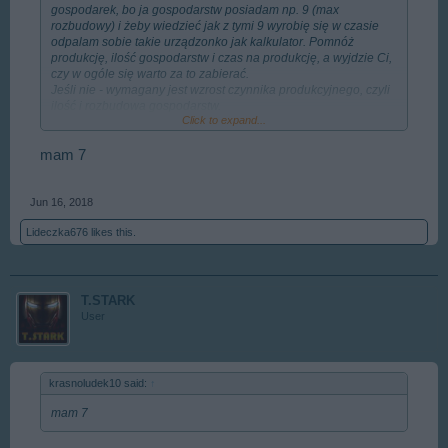
gospodarek, bo ja gospodarstw posiadam np. 9 (max
rozbudowy) i żeby wiedzieć jak z tymi 9 wyrobię się w czasie
odpalam sobie takie urządzonko jak kalkulator. Pomnóż
produkcję, ilość gospodarstw i czas na produkcję, a wyjdzie Ci,
czy w ogóle się warto za to zabierać.
Jeśli nie - wymagany jest wzrost czynnika produkcyjnego, czyli
ilość i rozbudowa gospodarstw.
Click to expand...
...chyba, że dobrze liczysz w pamięci
mam 7
Jun 16, 2018
Lideczka676
likes this.
T.STARK
User
krasnoludek10 said:
↑
mam 7