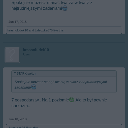
Spokojnie możesz stanąć twarzą w twarz z
najtrudniejszymi zadaniami
Jun 17, 2018
krasnoludek10
and
Lideczka676
like this.
krasnoludek10
User
T.STARK said:
↑
Spokojnie możesz stanąć twarzą w twarz z najtrudniejszymi
zadaniami
7 gospodarstw.. Na 1 poziomie
Ale to był pewnie
sarkazm..
Jun 18, 2018
Lideczka676
likes this.