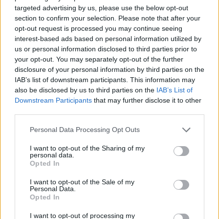
targeted advertising by us, please use the below opt-out
Apr 17, 2018
section to confirm your selection. Please note that after your
opt-out request is processed you may continue seeing
interest-based ads based on personal information utilized by
_Bosco_
us or personal information disclosed to third parties prior to
User
your opt-out. You may separately opt-out of the further
disclosure of your personal information by third parties on the
IAB’s list of downstream participants. This information may
Salut,
also be disclosed by us to third parties on the
IAB’s List of
Downstream Participants
that may further disclose it to other
chaque carrière compte pour une parcelle pour notre
third parties.
TOP (francophones).
Pour le TOP international (qui semble être tombé à
Personal Data Processing Opt Outs
l'abandon) chaque carrière compte pour 2 parcelles.
I want to opt-out of the Sharing of my
Si tu achètes les 2 carrières et que tu as déjà toutes les
personal data.
autres parcelles, tu auras donc 142 parcelles pour notre
Opted In
TOP (contre 144 pur le TOP international).
I want to opt-out of the Sale of my
Personal Data.
Je rappelle au passage le mode de calcul des points du
Opted In
TOP francophone :
I want to opt-out of processing my