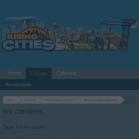
Home
Calendar
Forums
Recent posts
Home
Forums
International Section
Section francophone
les carrieres
Dear forum reader,