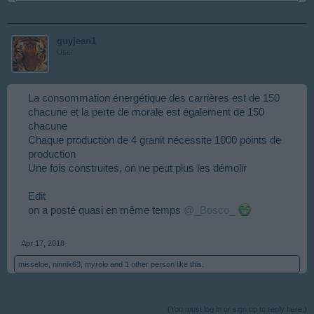
guyjean1
User
La consommation énergétique des carrières est de 150
chacune et la perte de morale est également de 150
chacune
Chaque production de 4 granit nécessite 1000 points de
production
Une fois construites, on ne peut plus les démolir
Edit
on a posté quasi en même temps
@_Bosco_
Apr 17, 2018
misseloe
,
ninnik63
,
myrolo
and
1 other person
like this.
(You must log in or sign up to reply here.)