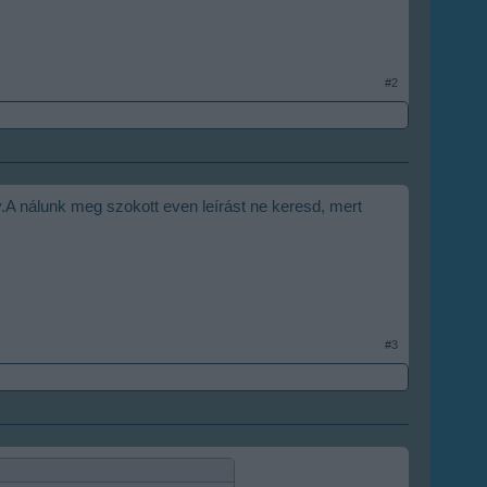
#2
.A nálunk meg szokott even leírást ne keresd, mert
#3