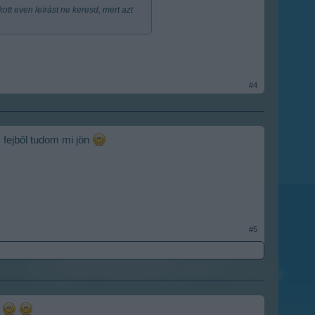
t even leírást ne keresd, mert azt
#4
 fejből tudom mi jön
#5
?