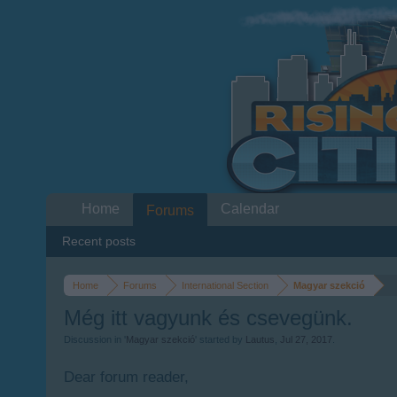
Home
Calendar
Forums
Recent posts
Home
Forums
International Section
Magyar szekció
Még itt vagyunk és csevegünk.
Discussion in '
Magyar szekció
' started by
Lautus
,
Jul 27, 2017
.
Dear forum reader,