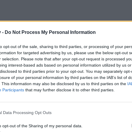
v -
Do Not Process My Personal Information
to opt-out of the sale, sharing to third parties, or processing of your per
formation for targeted advertising by us, please use the below opt-out s
r selection. Please note that after your opt-out request is processed y
eing interest-based ads based on personal information utilized by us or
disclosed to third parties prior to your opt-out. You may separately opt-
losure of your personal information by third parties on the IAB’s list of
tatás? Kis izgalom, vagy mifene... Vagy arról gondoskodjunk mi?
. This information may also be disclosed by us to third parties on the
IA
Participants
that may further disclose it to other third parties.
, hogy mikor zárják le véglegesen az egész játékot. Nagyon afelé te
l Data Processing Opt Outs
o opt-out of the Sharing of my personal data.
 is jelentkezem