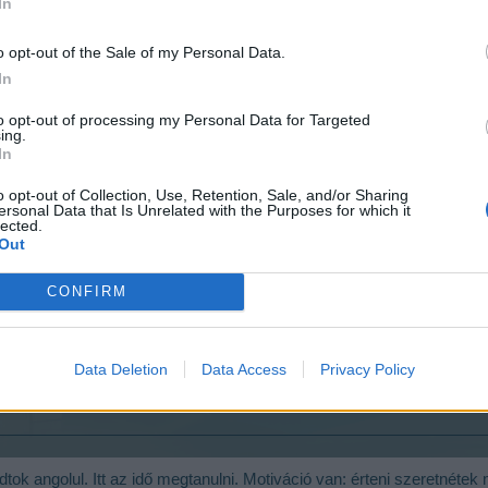
In
 nem tud angolul itt nyugodtan kérdezhet, szerintem kapni is fog vál
o opt-out of the Sale of my Personal Data.
In
to opt-out of processing my Personal Data for Targeted
ing.
In
o opt-out of Collection, Use, Retention, Sale, and/or Sharing
ersonal Data that Is Unrelated with the Purposes for which it
lected.
Out
 hogy a régi fórumot törölték-e vagy csak archiválták? Esetleg a régi
CONFIRM
Data Deletion
Data Access
Privacy Policy
ok angolul. Itt az idő megtanulni. Motiváció van: érteni szeretnétek 