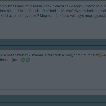
gy kicsit más lett a fórum, csak hiányoznak a régiek, olykor bele-
lóm bőven. Upsz! Van ellenőrző kód is. Mi van? Széttrollkodták az 
sztrált az embör gyereke? Meg ha már képes volt ugye megjegyzést ír
de a hozzászólások számát is nullázták a magyar fórum mellett
A 
onnan jött....