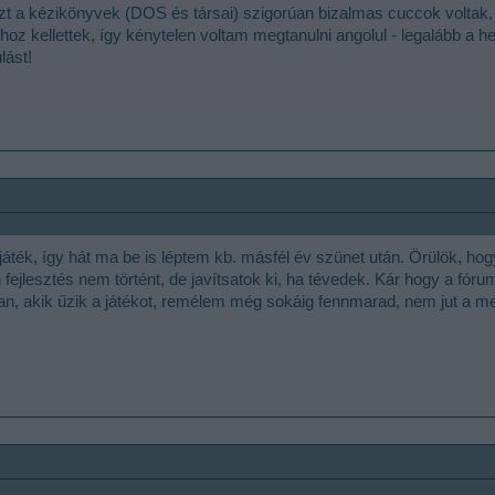
t a kézikönyvek (DOS és társai) szigorúan bizalmas cuccok voltak
 kellettek, így kénytelen voltam megtanulni angolul - legalább a he
lást!
játék, így hát ma be is léptem kb. másfél év szünet után. Örülök, h
ejlesztés nem történt, de javítsatok ki, ha tévedek. Kár hogy a fóru
ran, akik űzik a játékot, remélem még sokáig fennmarad, nem jut a 