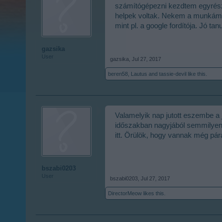
számítógépezni kezdtem egyrész
helpek voltak. Nekem a munkámhoz
mint pl. a google fordítója. Jó tanu
gazsika
User
gazsika
,
Jul 27, 2017
beren58
,
Lautus
and
tassie-devil
like this.
Valamelyik nap jutott eszembe a 
időszakban nagyjából semmilyen f
itt. Örülök, hogy vannak még pá
bszabi0203
User
bszabi0203
,
Jul 27, 2017
DirectorMeow
likes this.