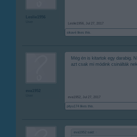
Leslie1956
User
Leslie1956
,
Jul 27, 2017
sikavé
likes this.
Még én is kitartok egy darabig.
azt csak mi módink csinálták ne
eva1952
User
eva1952
,
Jul 27, 2017
pityu174
likes this.
eva1952 said:
↑