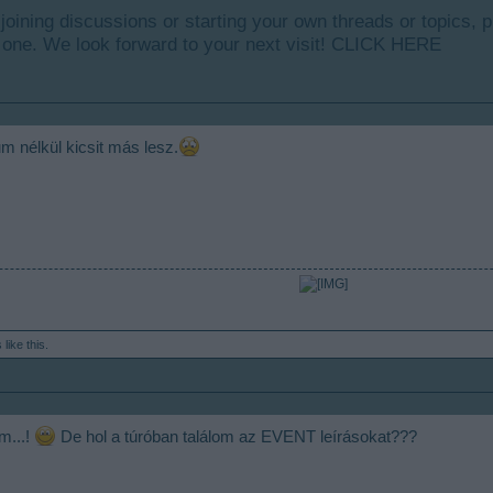
y joining discussions or starting your own threads or topics, p
 one. We look forward to your next visit!
CLICK HERE
 nélkül kicsit más lesz.
s
like this.
m...!
De hol a túróban találom az EVENT leírásokat???