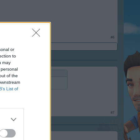
#6
sonal or
ection to
ou may
 personal
out of the
 downstream
B’s List of
ndálunk.
#7