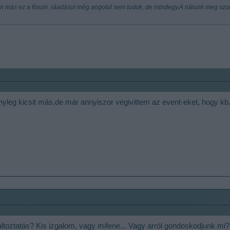
on más ez a fórum. ráadásul még angolul sem tudok, de mindegy.A nálunk meg szokot
leg kicsit más,de már annyiszor végivittem az event-eket, hogy kb.
áltoztatás? Kis izgalom, vagy mifene... Vagy arról gondoskodjunk mi