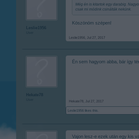
Még én is kitartok egy darabig. Nagy
csak mi módink csinálták nekünk.
Köszönöm szépen!
Leslie1956
User
Leslie1956
,
Jul 27, 2017
Én sem hagyom abba, bár így tény
Hekate78
User
Hekate78
,
Jul 27, 2017
Leslie1956
likes this.
Vajon lesz-e ezek után egy kis v