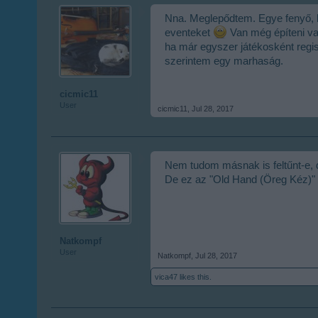
Nna. Meglepődtem. Egye fenyő, ho
eventeket
Van még építeni va
ha már egyszer játékosként regi
szerintem egy marhaság.
cicmic11
User
cicmic11
,
Jul 28, 2017
Nem tudom másnak is feltűnt-e, 
De ez az "Old Hand (Öreg Kéz)" h
Natkompf
User
Natkompf
,
Jul 28, 2017
vica47
likes this.