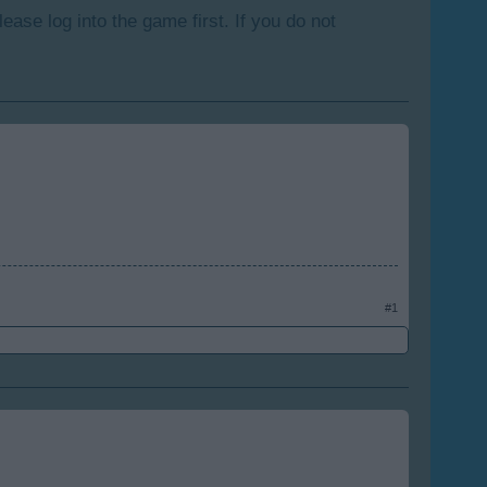
lease log into the game first. If you do not
#1