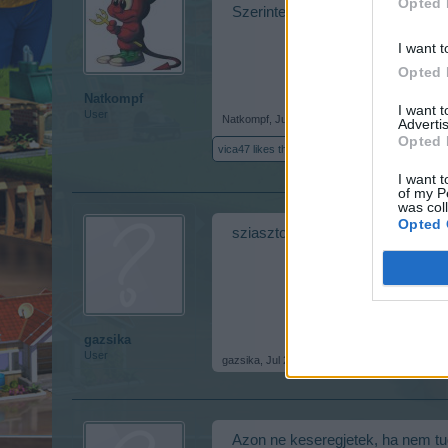
Opted 
Szerintem akinek kérdése van, és
I want t
Opted 
Natkompf
I want 
User
Natkompf
,
Jul 27, 2017
Advertis
Opted 
vica47
likes this.
I want t
of my P
was col
Opted 
sziasztok, vajon meg lehet tudni,
gazsika
User
gazsika
,
Jul 27, 2017
Azon ne keseregjetek, ha nem tudt