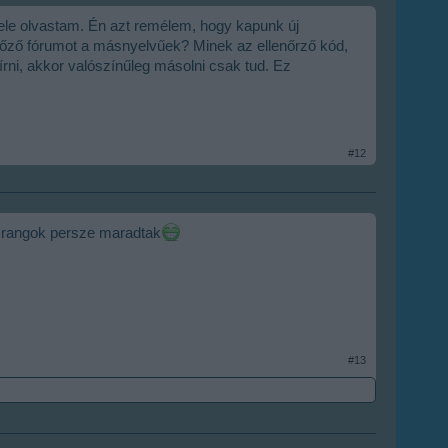
bele olvastam. Én azt remélem, hogy kapunk új
előző fórumot a másnyelvűek? Minek az ellenőrző kód,
ni, akkor valószínűleg másolni csak tud. Ez
#12
rangok persze maradtak
#13