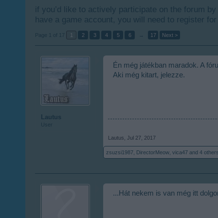
if you’d like to actively participate on the forum b
have a game account, you will need to register for
Page 1 of 17
1
2
3
4
5
6
→
17
Next >
Én még játékban maradok. A fórum
Aki még kitart, jelezze.
Lautus
User
Lautus
,
Jul 27, 2017
zsuzsi1987
,
DirectorMeow
,
vica47
and
4 other
...Hát nekem is van még itt dolgo