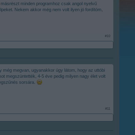
, másrészt minden programhoz csak angol nyelvű
lpeket. Nekem akkor még nem volt ilyen jó fordítóm,
#10
ogy még megvan, ugyanakkor úgy látom, hogy az uttóbi
mot megszüntették, 4-5 éve pedig milyen nagy élet volt
megszűnés sorsára.
#11