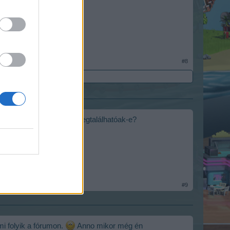
aszt
#8
 tartalmak (pl. eventek) megtalálhatóak-e?
#9
mi folyik a fórumon.
Anno mikor még én