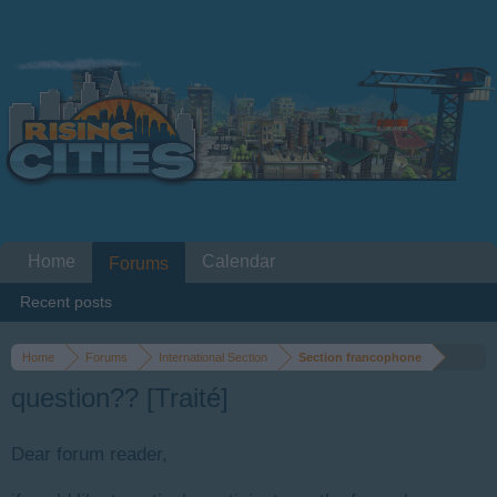
Home
Calendar
Forums
Recent posts
Home
Forums
International Section
Section francophone
question?? [Traité]
Dear forum reader,