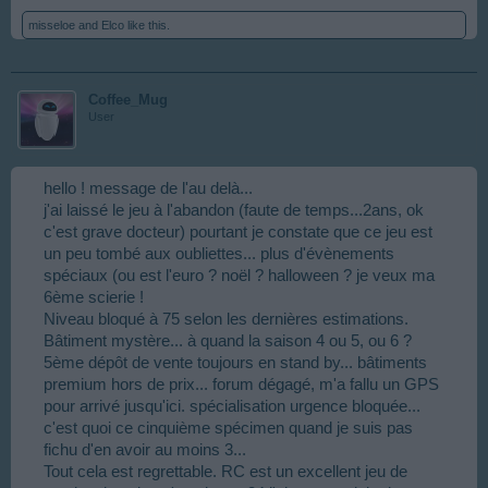
misseloe
and
Elco
like this.
Coffee_Mug
User
hello ! message de l'au delà...
j'ai laissé le jeu à l'abandon (faute de temps...2ans, ok
c'est grave docteur) pourtant je constate que ce jeu est
un peu tombé aux oubliettes... plus d'évènements
spéciaux (ou est l'euro ? noël ? halloween ? je veux ma
6ème scierie !
Niveau bloqué à 75 selon les dernières estimations.
Bâtiment mystère... à quand la saison 4 ou 5, ou 6 ?
5ème dépôt de vente toujours en stand by... bâtiments
premium hors de prix... forum dégagé, m'a fallu un GPS
pour arrivé jusqu'ici. spécialisation urgence bloquée...
c'est quoi ce cinquième spécimen quand je suis pas
fichu d'en avoir au moins 3...
Tout cela est regrettable. RC est un excellent jeu de