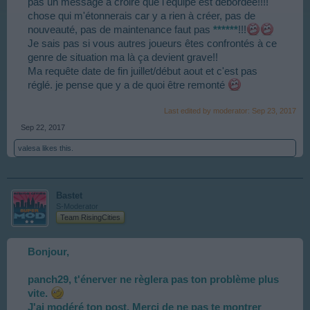
pas un message à croire que l'équipe est débordée!!!!
chose qui m'étonnerais car y a rien à créer, pas de
nouveauté, pas de maintenance faut pas
******
!!!
Je sais pas si vous autres joueurs êtes confrontés à ce
genre de situation ma là ça devient grave!!
Ma requête date de fin juillet/début aout et c'est pas
réglé. je pense que y a de quoi être remonté
Last edited by moderator:
Sep 23, 2017
Sep 22, 2017
valesa
likes this.
Bastet
S-Moderator
Team RisingCities
Bonjour,
panch29, t'énerver ne règlera pas ton problème plus
vite.
J'ai modéré ton post. Merci de ne pas te montrer