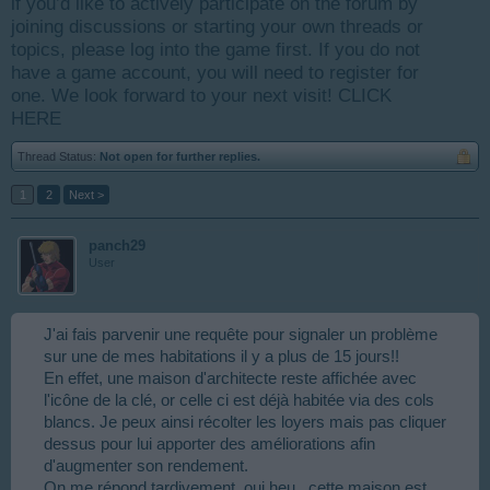
if you’d like to actively participate on the forum by
joining discussions or starting your own threads or
topics, please log into the game first. If you do not
have a game account, you will need to register for
one. We look forward to your next visit!
CLICK
HERE
Thread Status:
Not open for further replies.
1
2
Next >
panch29
User
J'ai fais parvenir une requête pour signaler un problème
sur une de mes habitations il y a plus de 15 jours!!
En effet, une maison d'architecte reste affichée avec
l'icône de la clé, or celle ci est déjà habitée via des cols
blancs. Je peux ainsi récolter les loyers mais pas cliquer
dessus pour lui apporter des améliorations afin
d'augmenter son rendement.
On me répond tardivement, oui heu.. cette maison est