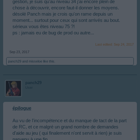
gestion, je suis qu'au niveau 34 j'ai encore plein de
chose à découvrir, encore faut-il donner les moyens.
désolé Panch mais je crois qu'on rame depuis un
moment... surtout pour ceux qui sont arrivés au bout.
sérieux vous êtes niveau 75 ?!
ps : jamais eu de bug de prod ou autre...
Last edited:
Sep 24, 2017
Sep 23, 2017
panch29
and
misseloe
like this.
panch29
User
épilogue
Au vu de l'incompétence et du manque de tact de la part
de RC, et ce malgré un grand nombre de demandes
d'aide au jeu ( qui finalement n'ont servit à rien) je suis
parvenu à une fin.