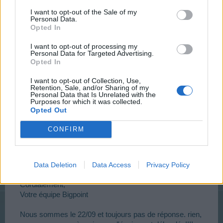
panch29
I want to opt-out of the Sale of my
User
Personal Data.
Opted In
le lait va tourner !!!
I want to opt-out of processing my
Personal Data for Targeted Advertising.
Voici la réponse du 19/09/2017
Opted In
Nous vous remercions d’avoir contacté le support client
de Bigpoint.
I want to opt-out of Collection, Use,
Retention, Sale, and/or Sharing of my
Personal Data that Is Unrelated with the
Nous allons vous recontacter dès que possible. En règle
Purposes for which it was collected.
générale l’équipe du support vous
recontactera en
Opted Out
moins de 24H
.
CONFIRM
Veuillez s’il vous plaît ne pas envoyer plusieurs tickets
pour un même problème, cela n’apportera que de la
confusion et augmentera le temps nécessaire pour vous
Data Deletion
Data Access
Privacy Policy
répondre.
Cordialement,
Votre équipe Bigpoint
Nous sommes le 22/09 et toujours pas de réponse. rien,