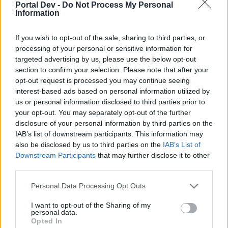
M-Bastet
Portal Dev -
Do Not Process My Personal
Information
If you wish to opt-out of the sale, sharing to third parties, or
Sep 12, 2017
processing of your personal or sensitive information for
panch29
likes this.
targeted advertising by us, please use the below opt-out
section to confirm your selection. Please note that after your
opt-out request is processed you may continue seeing
panch29
interest-based ads based on personal information utilized by
User
us or personal information disclosed to third parties prior to
your opt-out. You may separately opt-out of the further
disclosure of your personal information by third parties on the
merci M-Bastet
IAB’s list of downstream participants. This information may
j'ai renvoyer ce jour une nouvelle requête.
also be disclosed by us to third parties on the
IAB’s List of
Downstream Participants
that may further disclose it to other
alors j'attends
third parties.
Sep 12, 2017
Personal Data Processing Opt Outs
misseloe
and
guyjean1
like this.
I want to opt-out of the Sharing of my
personal data.
Opted In