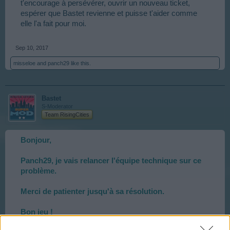
t'encourage à persévérer, ouvrir un nouveau ticket,
espérer que Bastet revienne et puisse t'aider comme
elle l'a fait pour moi.
Sep 10, 2017
misseloe
and
panch29
like this.
Bastet
S-Moderator
Team RisingCities
Bonjour,
Panch29, je vais relancer l'équipe technique sur ce
problème.
Merci de patienter jusqu'à sa résolution.
Bon jeu !