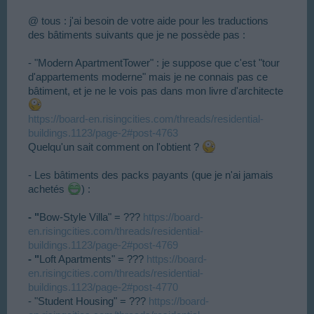
@ tous : j'ai besoin de votre aide pour les traductions
des bâtiments suivants que je ne possède pas :
- "Modern ApartmentTower" : je suppose que c'est "tour
d'appartements moderne" mais je ne connais pas ce
bâtiment, et je ne le vois pas dans mon livre d'architecte
https://board-en.risingcities.com/threads/residential-
buildings.1123/page-2#post-4763
Quelqu'un sait comment on l'obtient ?
- Les bâtiments des packs payants (que je n'ai jamais
achetés
) :
- "
Bow-Style Villa" = ???
https://board-
en.risingcities.com/threads/residential-
buildings.1123/page-2#post-4769
- "
Loft Apartments" = ???
https://board-
en.risingcities.com/threads/residential-
buildings.1123/page-2#post-4770
- "Student Housing" = ???
https://board-