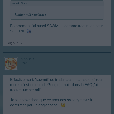
ninnik63 said:
↑
- lumber mill = scierie :
Bizarrement j'ai aussi SAWMILL comme traduction pour
SCIERIE
Aug 5, 2017
ninnik63
User
Effectivement, 'sawmill' se traduit aussi par 'scierie' (du
moins c'est ce que dit Google), mais dans la FAQ j'ai
trouvé 'lumber mill'.
Je suppose donc que ce sont des synonymes : à
confirmer par un anglophone !