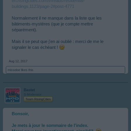
en.risingcities.com/threads/residential-
buildings.1123/page-2#post-4771
Normalement il ne manque dans la liste que les
bâtiments-mystères (que je compte mettre
séparément).
Mais il se peut que j'en ai oublié : merci de me le
signaler le cas échéant !
Aug 12, 2017
misseloe
likes this.
Bastet
S-Moderator
Team RisingCities
Bonsoir,
Je mets à jour le sommaire de l'index.