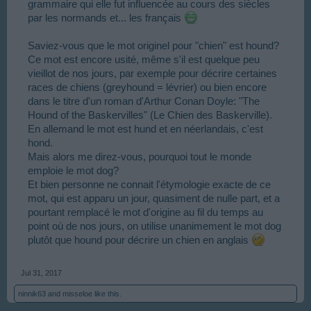
grammaire qui elle fut influencée au cours des siècles
par les normands et... les français
Saviez-vous que le mot originel pour "chien" est hound?
Ce mot est encore usité, même s'il est quelque peu
vieillot de nos jours, par exemple pour décrire certaines
races de chiens (greyhound = lévrier) ou bien encore
dans le titre d'un roman d'Arthur Conan Doyle: "The
Hound of the Baskervilles" (Le Chien des Baskerville).
En allemand le mot est hund et en néerlandais, c'est
hond.
Mais alors me direz-vous, pourquoi tout le monde
emploie le mot dog?
Et bien personne ne connait l'étymologie exacte de ce
mot, qui est apparu un jour, quasiment de nulle part, et a
pourtant remplacé le mot d'origine au fil du temps au
point où de nos jours, on utilise unanimement le mot dog
plutôt que hound pour décrire un chien en anglais
Jul 31, 2017
ninnik63
and
misseloe
like this.