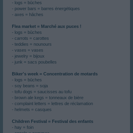
- logs = bûches
- power bars = barres énergétiques
- axes = hâches
Flea market = Marché aux puces !
- logs = bûches
- carrots = carottes
- teddies = nounours
- vases = vases
- jewelry = bijoux
- junk = sacs poubelles
Biker's week
= Concentration de motards
- logs = bûches
- soy beans = soja
- tofu dogs = saucisses au tofu
- brown ale kegs = tonneaux de bière
- complaint letters = lettres de réclamation
- helmets = casques
Children Festival = Festival des enfants
- hay = foin