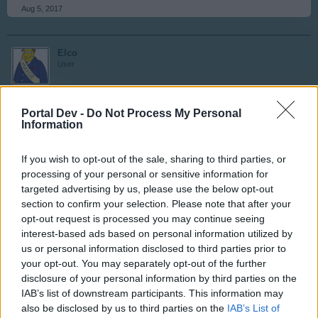
Aug 5, 2017
Elco
User
Lumber Mill = Moulin à Bois = Usine de Sciage = Scierie
Portal Dev -
Do Not Process My Personal
Information
= Sawmill
If you wish to opt-out of the sale, sharing to third parties, or
Aug 5, 2017
processing of your personal or sensitive information for
targeted advertising by us, please use the below opt-out
ninnik63
section to confirm your selection. Please note that after your
User
opt-out request is processed you may continue seeing
interest-based ads based on personal information utilized by
us or personal information disclosed to third parties prior to
Bonjour à tous,
your opt-out. You may separately opt-out of the further
disclosure of your personal information by third parties on the
Encore quelques traductions glanées sur le forum, pour
IAB’s list of downstream participants. This information may
aider ceux qui ont envie d'améliorer leur anglais (coucou
also be disclosed by us to third parties on the
IAB’s List of
@etxea64
) :