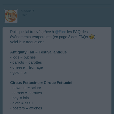
ninnik63
User
Puisque j'ai trouvé grâce à
@Elco
les FAQ des
événements temporaires (en page 3 des FAQs
),
voici leur traduction :
Antiquity Fair = Festival antique
- logs = bûches
-
carrots = carottes
- cheese = fromage
- gold = or
Circus Fettucine = Cirque Fettucini
- sawdust = sciure
- carrots = carottes
- hay = foin
- cloth = tissu
- posters = affiches