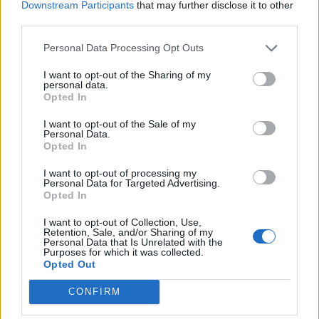
Downstream Participants
that may further disclose it to other
third parties.
-
Loot-O-Matic = City Wheel = Roue des bonus
Personal Data Processing Opt Outs
- Cineplex = CinéCité
I want to opt-out of the Sharing of my
personal data.
- City Hall = Mairie
Opted In
- Event Plaza = Place des fêtes
I want to opt-out of the Sale of my
Personal Data.
- Power Plant = Centrale
Opted In
I want to opt-out of processing my
Aug 10, 2017
Personal Data for Targeted Advertising.
Opted In
etxea64
and
misseloe
like this.
I want to opt-out of Collection, Use,
Retention, Sale, and/or Sharing of my
Personal Data that Is Unrelated with the
_Bosco_
Purposes for which it was collected.
User
Opted Out
CONFIRM
Salut ninnik