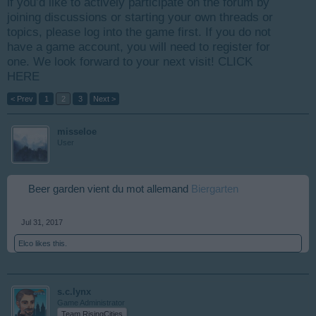
if you’d like to actively participate on the forum by
joining discussions or starting your own threads or
topics, please log into the game first. If you do not
have a game account, you will need to register for
one. We look forward to your next visit!
CLICK
HERE
< Prev
1
2
3
Next >
misseloe
User
Beer garden vient du mot allemand
Biergarten
Jul 31, 2017
Elco
likes this.
s.c.lynx
Game Administrator
Team RisingCities