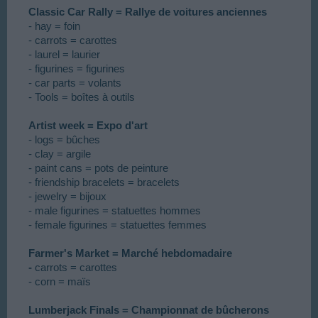
Classic Car Rally = Rallye de voitures anciennes
- hay = foin
- carrots = carottes
- laurel = laurier
- figurines = figurines
- car parts = volants
- Tools = boîtes à outils
Artist week = Expo d'art
- logs = bûches
- clay = argile
- paint cans = pots de peinture
- friendship bracelets = bracelets
- jewelry = bijoux
- male figurines = statuettes hommes
- female figurines = statuettes femmes
Farmer's Market = Marché hebdomadaire
-
carrots = carottes
- corn = maïs
Lumberjack Finals = Championnat de bûcherons