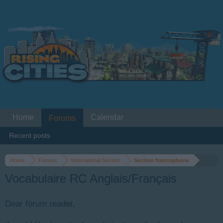
Home
Calendar
Forums
Recent posts
Home
Forums
International Section
Section francophone
Vocabulaire RC Anglais/Français
Dear forum reader,