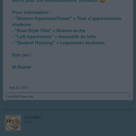
Merci pour ton investissement, ninnik63.
Pour information :
- "Modern ApartmentTower" = Tour d'appartements
moderne
- "Bow-Style Villa" = Maison-arche
- "Loft Apartments" = Immeuble de lofts
- "Student Housing" = Logements étudiants
Bon jeu !
M-Bastet
Aug 12, 2017
ninnik63
likes this.
ninnik63
User