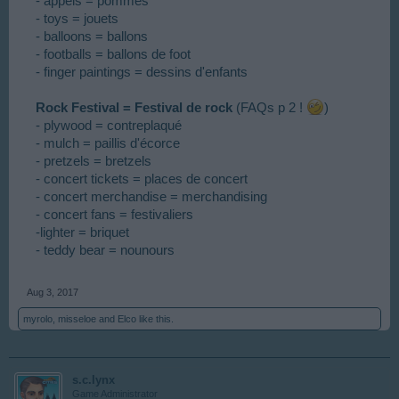
- appels = pommes
- toys = jouets
- balloons = ballons
- footballs = ballons de foot
- finger paintings = dessins d'enfants
Rock Festival = Festival de rock
(FAQs p 2 !
)
- plywood = contreplaqué
- mulch = paillis d'écorce
- pretzels = bretzels
- concert tickets = places de concert
- concert merchandise = merchandising
- concert fans = festivaliers
-lighter = briquet
- teddy bear = nounours
Aug 3, 2017
myrolo
,
misseloe
and
Elco
like this.
s.c.lynx
Game Administrator