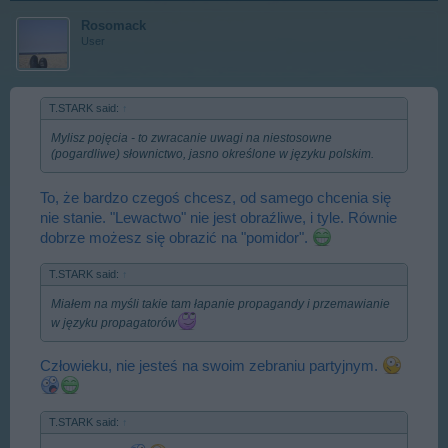
Rosomack
User
T.STARK said:
↑
Mylisz pojęcia - to zwracanie uwagi na niestosowne
(pogardliwe) słownictwo, jasno określone w języku polskim.
To, że bardzo czegoś chcesz, od samego chcenia się
nie stanie. "Lewactwo" nie jest obraźliwe, i tyle. Równie
dobrze możesz się obrazić na "pomidor".
T.STARK said:
↑
Miałem na myśli takie tam łapanie propagandy i przemawianie
w języku propagatorów
Człowieku, nie jesteś na swoim zebraniu partyjnym.
T.STARK said:
↑