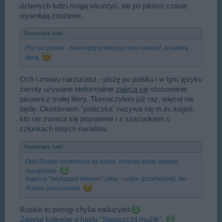
dziwnych ludzi mogą wkurzyć, ale po jakimś czasie
wywołują znużenie.
Rosomack said:
↑
Pisz po polsku - nawet gdy próbujesz mnie obrazić, to wielką
literą.
Och i znowu narzucasz - piszę po polsku i w tym języku
zwroty używane nieformalnie
zaleca się
stosowanie
pisowni z małej litery. Tłumaczyłem już raz, więcej nie
będę. Okeśleniem "polaczka" nazywa się m.in. kogoś,
kto nie zwraca się poprawnie i z szacunkiem o
członkach innych narodów.
Rosomack said:
↑
Otóż Ruskie zasadniczo są ruskie, chociaż widać wpływy
mongolskie.
Napiszę "większymi literami": jakie - ruskie (przymiotnik), kto -
Ruskie (rzeczownik).
Ruskie to pierogi chyba nadużyłeś
Zapytaj kolegów o hasło "Stajaszczij mużik".