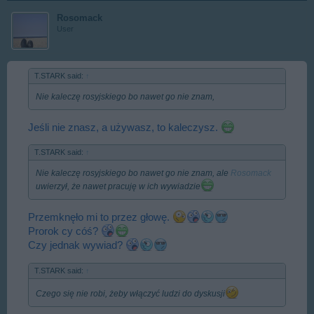
Rosomack
User
T.STARK said:
↑
Nie kaleczę rosyjskiego bo nawet go nie znam,
Jeśli nie znasz, a używasz, to kaleczysz.
T.STARK said:
↑
Nie kaleczę rosyjskiego bo nawet go nie znam, ale
Rosomack
uwierzył, że nawet pracuję w ich wywiadzie
Przemknęło mi to przez głowę.
Prorok cy cóś?
Czy jednak wywiad?
T.STARK said:
↑
Czego się nie robi, żeby włączyć ludzi do dyskusji