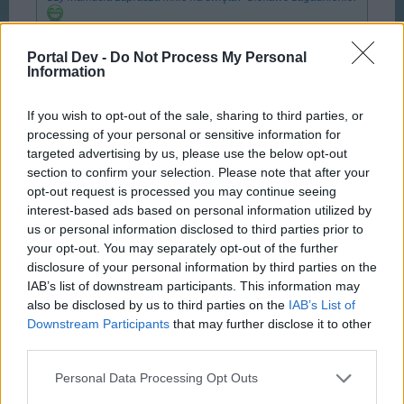
I - czy wypada odmówić spożycia niesmakującego nam
posiłku? (Nie piszę o kaszce.)
Portal Dev -
Do Not Process My Personal
Information
Nie o kaszce?
Bo już się zastanawiałem, co to za
wyznanie, że się kaszę je na święta
If you wish to opt-out of the sale, sharing to third parties, or
processing of your personal or sensitive information for
Rosomack said:
↑
targeted advertising by us, please use the below opt-out
Udziwniłeś tak, że aż znudziłeś.
section to confirm your selection. Please note that after your
opt-out request is processed you may continue seeing
Sam widzisz jak to działa
interest-based ads based on personal information utilized by
us or personal information disclosed to third parties prior to
Rosomack said:
↑
your opt-out. You may separately opt-out of the further
Zalecało się też jeżdżenie bez dowodu rejestracyjnego - i co z
disclosure of your personal information by third parties on the
tego?
IAB’s list of downstream participants. This information may
also be disclosed by us to third parties on the
IAB’s List of
Nikt nie zalecał - dopuszczał, a może odpuszczał
Downstream Participants
that may further disclose it to other
third parties.
Rosomack said:
↑
O, typowa mowa nienawiści, gdzie ludziom określonej
Personal Data Processing Opt Outs
narodowości przypisuje się jakieś krzywdzące tę narodowość