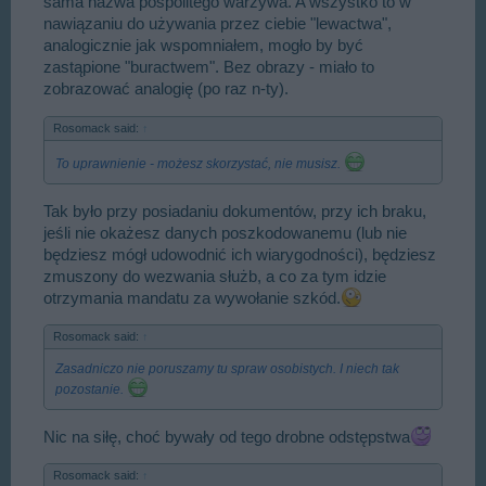
sama nazwa pospolitego warzywa. A wszystko to w
nawiązaniu do używania przez ciebie "lewactwa",
analogicznie jak wspomniałem, mogło by być
zastąpione "buractwem". Bez obrazy - miało to
zobrazować analogię (po raz n-ty).
Rosomack said:
↑
To uprawnienie - możesz skorzystać, nie musisz.
Tak było przy posiadaniu dokumentów, przy ich braku,
jeśli nie okażesz danych poszkodowanemu (lub nie
będziesz mógł udowodnić ich wiarygodności), będziesz
zmuszony do wezwania służb, a co za tym idzie
otrzymania mandatu za wywołanie szkód.
Rosomack said:
↑
Zasadniczo nie poruszamy tu spraw osobistych. I niech tak
pozostanie.
Nic na siłę, choć bywały od tego drobne odstępstwa
Rosomack said:
↑