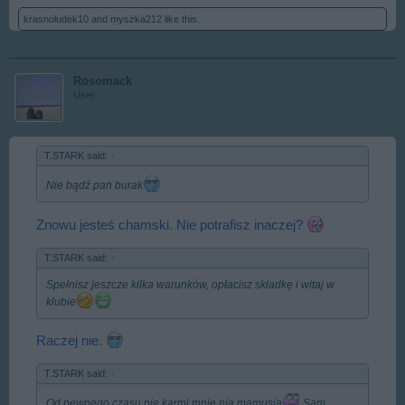
krasnoludek10
and
myszka212
like this.
Rosomack
User
T.STARK said:
↑
Nie bądź pan burak
Znowu jesteś chamski. Nie potrafisz inaczej?
T.STARK said:
↑
Spełnisz jeszcze kilka warunków, opłacisz składkę i witaj w
klubie
Raczej nie.
T.STARK said:
↑
Od pewnego czasu nie karmi mnie nią mamusia
Sam