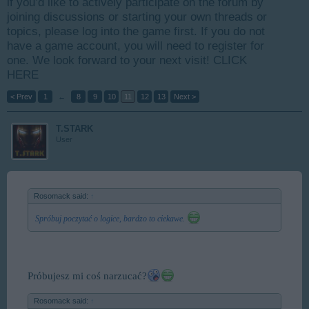
if you’d like to actively participate on the forum by
joining discussions or starting your own threads or
topics, please log into the game first. If you do not
have a game account, you will need to register for
one. We look forward to your next visit!
CLICK
HERE
< Prev
1
←
8
9
10
11
12
13
Next >
T.STARK
User
Rosomack said:
↑
Spróbuj poczytać o logice, bardzo to ciekawe.
Próbujesz mi coś narzucać?
Rosomack said:
↑