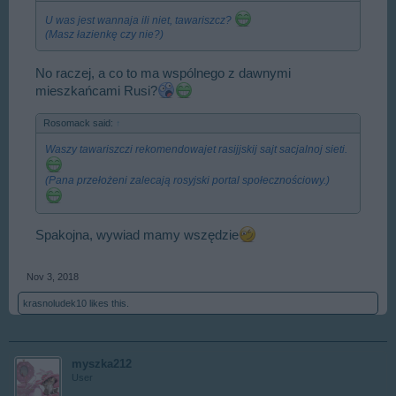
U was jest wannaja ili niet, tawariszcz?
(Masz łazienkę czy nie?)
No raczej, a co to ma wspólnego z dawnymi
mieszkańcami Rusi?
Rosomack said:
↑
Waszy tawariszczi rekomendowajet rasijjskij sajt sacjalnoj sieti.
(Pana przełożeni zalecają rosyjski portal społecznościowy.)
Spakojna, wywiad mamy wszędzie
Nov 3, 2018
krasnoludek10
likes this.
myszka212
User