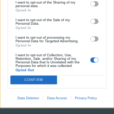
cechy.
I want to opt-out of the Sharing of my
personal data.
Wstydziłbyś się.
Opted In
Jak sam to określasz - dostosowanie słownictwa do
I want to opt-out of the Sale of my
rozmówcy
Personal Data.
Opted In
Rosomack said:
↑
I want to opt-out of processing my
Owszem, słyszałem o raperze, który przedawkował chipsy. Ot,
Personal Data for Targeted Advertising.
czasy takie. Zdarza ci się?
Opted In
I want to opt-out of Collection, Use,
Zawsze się zwala na przekąskę
Retention, Sale, and/or Sharing of my
Personal Data that Is Unrelated with the
Rosomack said:
↑
Purposes for which it was collected.
Opted Out
Znasz.
CONFIRM
Z pewnością, to żaden znajomy z fejsbuka
Oct 23, 2018
Data Deletion
Data Access
Privacy Policy
krasnoludek10
likes this.