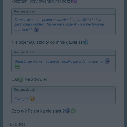
kosztami przy ewentualnej kolizji
Rosomack said:
↑
Zawsze to samo - potem nawet nie dotrę do 30% i ludzie
zaczynają skamleć: Ruskie mają łazienki? Ale nie takie na
obrazkach?
Nie pojemaju szto ty do mnie gawarisz
Rosomack said:
↑
Grunt to się nie wcinać między przekąskę a danie główne.
Da!
Na zdrowie!
Rosomack said:
↑
Z czego?
Szto ty? Fejsbuka nie znaju?
Nov 2, 2018