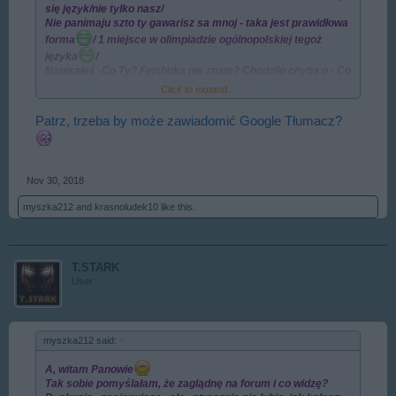
się język/nie tylko nasz/
Nie panimaju szto ty gawarisz sa mnoj - taka jest prawidłowa
forma
/ 1 miejsce w olimpiadzie ogólnopolskiej tegoż
języka
/
Napisałeś -Co Ty? Fejsbuka nie znam? Chodziło chyba o - Co
Ty? Fejsbuka nie znasz? A więc powinno to brzmieć -
Click to expand...
Fejsbuka nie znajesz?/koszmarne braki wiedzy o odmianie
przez osoby
/
Patrz, trzeba by może zawiadomić Google Tłumacz?
Mała poprawka - Wasze naczalstwo. Tawariszczi to
towarzysze
A tak w ogóle to pozdrawiam
Nov 30, 2018
myszka212
and
krasnoludek10
like this.
T.STARK
User
myszka212 said:
↑
A, witam Panowie
Tak sobie pomyślałam, że zaglądnę na forum i co widzę?