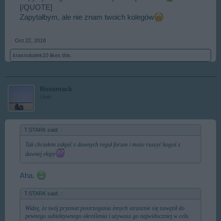
[/QUOTE]
Zapytałbym, ale nie znam twoich kolegów
Oct 22, 2018
krasnoludek10
likes this.
Rosomack
User
T.STARK said:
↑
Tak chciałem zakpić z dawnych reguł forum i może ruszyć kogoś z
dawnej ekipy
Aha.
T.STARK said:
↑
Widzę, że twój pryzmat postrzegania innych strasznie się zawęził do
pewnego subiektywnego określenia i używasz go najwidoczniej w celu