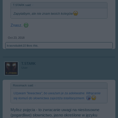
T.STARK said:
↑
Zapytałbym, ale nie znam twoich kolegów
Znasz.
Oct 23, 2018
krasnoludek10
likes this.
T.STARK
User
Rosomack said:
↑
Używam "lewactwa", bo uważam je za adekwatne. Wtrącanie
się komuś do słownictwa zajeżdża totalitaryzmem.
Mylisz pojęcia - to zwracanie uwagi na niestosowne
(pogardliwe) słownictwo, jasno określone w języku