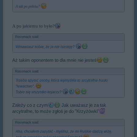
A tak po polsku?
A po jakiemu to było?
Rosomack said:
↑
Wmawiasz sobie, że ja nie istnieję?
Aż takim oponentem to dla mnie nie jesteś
Rosomack said:
↑
Trzeba spytać osoby, która wymyśliła to arcytrafne hasło
"lewactwo".
Tobie się wszystko kojarzy?
Zależy co z czym
Jak uważasz je za tak
arcytrafne, to może zgłoś je do "Krzyżówki"
Rosomack said:
↑
Aha, chciałem zapytać - myślisz, że mi Ruskie dadzą wizę,