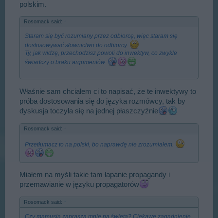
polskim.
Rosomack said:
↑
Staram się być rozumiany przez odbiorcę, więc staram się
dostosowywać słownictwo do odbiorcy.
Ty, jak widzę, przechodzisz powoli do inwektyw, co zwykle
świadczy o braku argumentów.
Właśnie sam chciałem ci to napisać, że te inwektywy to
próba dostosowania się do języka rozmówcy, tak by
dyskusja toczyła się na jednej płaszczyźnie
Rosomack said:
↑
Przetłumacz to na polski, bo naprawdę nie zrozumiałem.
Miałem na myśli takie tam łapanie propagandy i
przemawianie w języku propagatorów
Rosomack said:
↑
Czy mamusia zaprasza mnie na święta? Ciekawe zagadnienie.