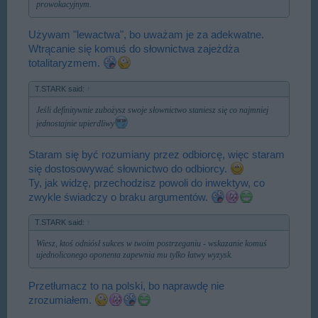
prowokacyjnym.
Używam "lewactwa", bo uważam je za adekwatne.
Wtrącanie się komuś do słownictwa zajeżdża
totalitaryzmem.
T.STARK said:
↑
Jeśli definitywnie zubożysz swoje słownictwo staniesz się co najmniej
jednostajnie upierdliwy
Staram się być rozumiany przez odbiorcę, więc staram
się dostosowywać słownictwo do odbiorcy.
Ty, jak widzę, przechodzisz powoli do inwektyw, co
zwykle świadczy o braku argumentów.
T.STARK said:
↑
Wiesz, ktoś odniósł sukces w twoim postrzeganiu - wskazanie komuś
ujednoliconego oponenta zapewnia mu tylko łatwy wyzysk.
Przetłumacz to na polski, bo naprawdę nie
zrozumiałem.