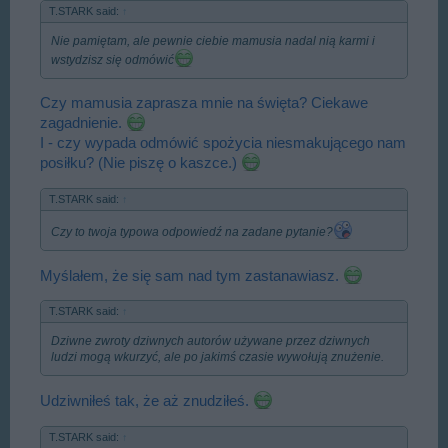
T.STARK said:
↑
Nie pamiętam, ale pewnie ciebie mamusia nadal nią karmi i
wstydzisz się odmówić
Czy mamusia zaprasza mnie na święta? Ciekawe
zagadnienie.
I - czy wypada odmówić spożycia niesmakującego nam
posiłku? (Nie piszę o kaszce.)
T.STARK said:
↑
Czy to twoja typowa odpowiedź na zadane pytanie?
Myślałem, że się sam nad tym zastanawiasz.
T.STARK said:
↑
Dziwne zwroty dziwnych autorów używane przez dziwnych
ludzi mogą wkurzyć, ale po jakimś czasie wywołują znużenie.
Udziwniłeś tak, że aż znudziłeś.
T.STARK said:
↑