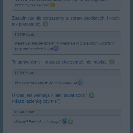
czasem przyrządzam
Zasadniczo nie poruszamy tu spraw osobistych. I niech
tak pozostanie.
T.STARK said:
↑
Nawet jak będzie działał, to wiąże się to z większymi kosztami
przy ewentualnej kolizji
To uprawnienie - możesz skorzystać, nie musisz.
T.STARK said:
↑
Nie pojemaju szto ty do mnie gawarisz
U was jest wannaja ili niet, tawariszcz?
(Masz łazienkę czy nie?)
T.STARK said:
↑
Szto ty? Fejsbuka nie znaju?