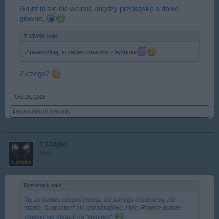
Grunt to się nie wcinać między przekąskę a danie
główne.
T.STARK said:
↑
Z pewnością, to żaden znajomy z fejsbuka
Z czego?
Oct 26, 2018
krasnoludek10
likes this.
T.STARK
User
Rosomack said:
↑
To, że bardzo czegoś chcesz, od samego chcenia się nie
stanie. "Lewactwo" nie jest obraźliwe, i tyle. Równie dobrze
możesz się obrazić na "pomidor".