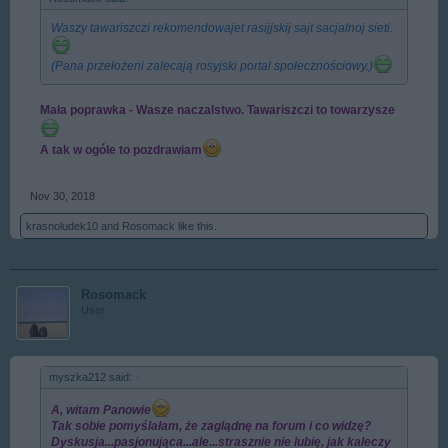
Waszy tawariszczi rekomendowajet rasijjskij sajt sacjalnoj sieti.
(Pana przełożeni zalecają rosyjski portal społecznościowy.)
Mała poprawka - Wasze naczalstwo. Tawariszczi to towarzysze
A tak w ogóle to pozdrawiam
Nov 30, 2018
krasnoludek10
and
Rosomack
like this.
Rosomack
User
myszka212 said:
↑
A, witam Panowie
Tak sobie pomyślałam, że zaglądnę na forum i co widzę?
Dyskusja...pasjonująca...ale...strasznie nie lubię, jak kaleczy