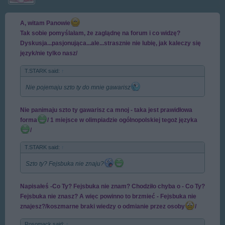
A, witam Panowie
Tak sobie pomyślałam, że zaglądnę na forum i co widzę?
Dyskusja...pasjonująca...ale...strasznie nie lubię, jak kaleczy się
język/nie tylko nasz/
T.STARK said:
↑
Nie pojemaju szto ty do mnie gawarisz
Nie panimaju szto ty gawarisz ca mnoj - taka jest prawidłowa
forma
/ 1 miejsce w olimpiadzie ogólnopolskiej tegoż języka
/
T.STARK said:
↑
Szto ty? Fejsbuka nie znaju?
Napisałeś -Co Ty? Fejsbuka nie znam? Chodziło chyba o - Co Ty?
Fejsbuka nie znasz? A więc powinno to brzmieć - Fejsbuka nie
znajesz?/koszmarne braki wiedzy o odmianie przez osoby
/
Rosomack said:
↑