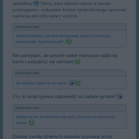
upierdliwy
Wiesz, ktoś odniósł sukces w twoim
postrzeganiu - wskazanie komuś ujednoliconego oponenta
zapewnia mu tylko łatwy wyzysk.
Rosomack said:
↑
Strach pomyśleć, jak byś zareagował, gdyby ci mamusia
powiedziała "spróbuj kaszki".
Nie pamiętam, ale pewnie ciebie mamusia nadal nią
karmi i wstydzisz się odmówić
Rosomack said:
↑
No widzisz, nawet ty nie wiesz.
Czy to twoja typowa odpowiedź na zadane pytanie?
Rosomack said:
↑
Wystarczy mi, że lewactwo się pieni, poza tym to raczej rola
autora.
Dziwne zwroty dziwnych autorów używane przez