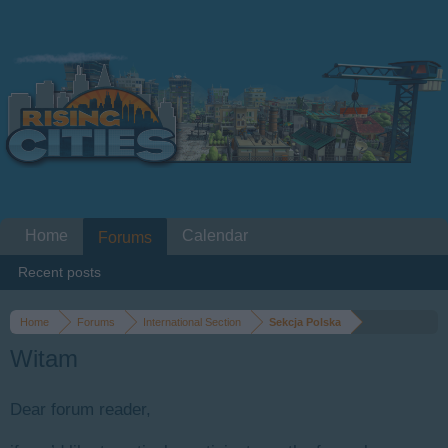
Home
Calendar
Forums
Recent posts
Home
Forums
International Section
Sekcja Polska
Witam
Dear forum reader,