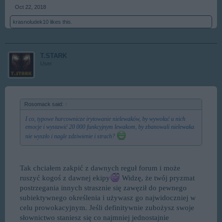
Oct 22, 2018
krasnoludek10
likes this.
T.STARK
User
Rosomack said:
↑
I co, typowe harcownicze irytowanie nielewaków, by wywołać u nich
emocje i wystawić 20 000 funkcyjnym lewakom, by zbanowali nielewaka
nie wyszło i nagle zdziwienie i strach?
Tak chciałem zakpić z dawnych reguł forum i może
ruszyć kogoś z dawnej ekipy
Widzę, że twój pryzmat
postrzegania innych strasznie się zawęził do pewnego
subiektywnego określenia i używasz go najwidoczniej w
celu prowokacyjnym. Jeśli definitywnie zubożysz swoje
słownictwo staniesz się co najmniej jednostajnie