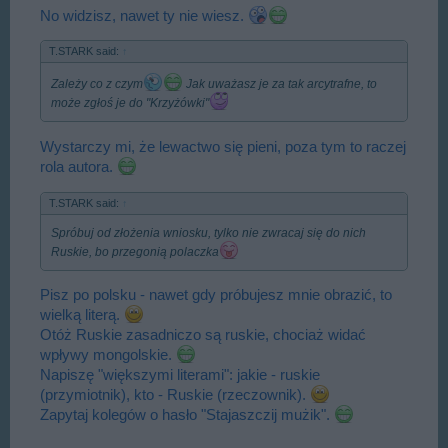
No widzisz, nawet ty nie wiesz.
T.STARK said:
↑
Zależy co z czym
Jak uważasz je za tak arcytrafne, to
może zgłoś je do "Krzyżówki"
Wystarczy mi, że lewactwo się pieni, poza tym to raczej
rola autora.
T.STARK said:
↑
Spróbuj od złożenia wniosku, tylko nie zwracaj się do nich
Ruskie, bo przegonią polaczka
Pisz po polsku - nawet gdy próbujesz mnie obrazić, to
wielką literą.
Otóż Ruskie zasadniczo są ruskie, chociaż widać
wpływy mongolskie.
Napiszę "większymi literami": jakie - ruskie
(przymiotnik), kto - Ruskie (rzeczownik).
Zapytaj kolegów o hasło "Stajaszczij mużik".