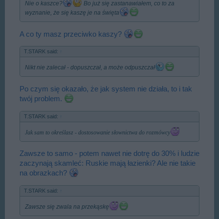
Nie o kaszce?
Bo już się zastanawiałem, co to za
wyznanie, że się kaszę je na święta
A co ty masz przeciwko kaszy?
T.STARK said:
↑
Nikt nie zalecał - dopuszczał, a może odpuszczał
Po czym się okazało, że jak system nie działa, to i tak
twój problem.
T.STARK said:
↑
Jak sam to określasz - dostosowanie słownictwa do rozmówcy
Zawsze to samo - potem nawet nie dotrę do 30% i ludzie
zaczynają skamleć: Ruskie mają łazienki? Ale nie takie
na obrazkach?
T.STARK said:
↑
Zawsze się zwala na przekąskę