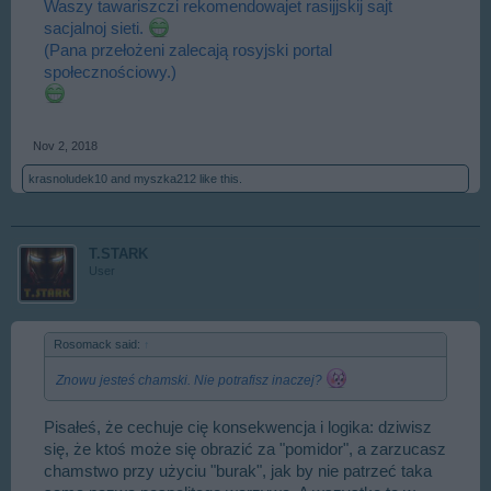
Waszy tawariszczi rekomendowajet rasijjskij sajt
sacjalnoj sieti.
(Pana przełożeni zalecają rosyjski portal
społecznościowy.)
Nov 2, 2018
krasnoludek10
and
myszka212
like this.
T.STARK
User
Rosomack said:
↑
Znowu jesteś chamski. Nie potrafisz inaczej?
Pisałeś, że cechuje cię konsekwencja i logika: dziwisz
się, że ktoś może się obrazić za "pomidor", a zarzucasz
chamstwo przy użyciu "burak", jak by nie patrzeć taka