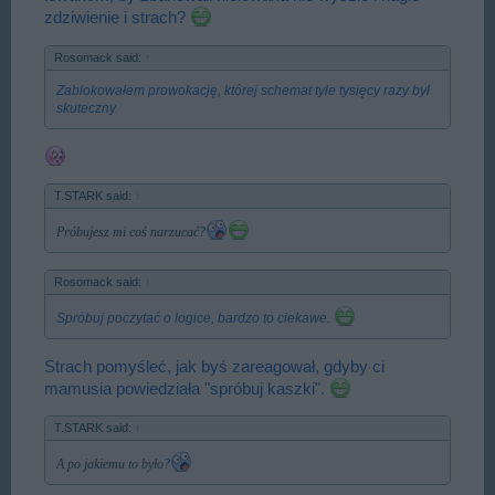
zdziwienie i strach?
Rosomack said:
↑
Zablokowałem prowokację, której schemat tyle tysięcy razy był
skuteczny.
T.STARK said:
↑
Próbujesz mi coś narzucać?
Rosomack said:
↑
Spróbuj poczytać o logice, bardzo to ciekawe.
Strach pomyśleć, jak byś zareagował, gdyby ci
mamusia powiedziała "spróbuj kaszki".
T.STARK said:
↑
A po jakiemu to było?