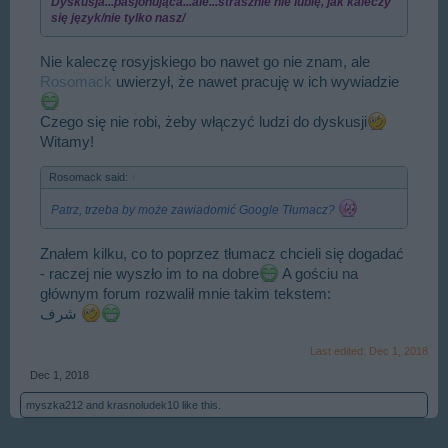
Dyskusja...pasjonująca...ale...strasznie nie lubię, jak kaleczy
się język/nie tylko nasz/
Nie kaleczę rosyjskiego bo nawet go nie znam, ale
Rosomack
uwierzył, że nawet pracuję w ich wywiadzie
Czego się nie robi, żeby włączyć ludzi do dyskusji
Witamy!
Rosomack said:
↑
Patrz, trzeba by może zawiadomić Google Tłumacz?
Znałem kilku, co to poprzez tłumacz chcieli się dogadać
- raczej nie wyszło im to na dobre
A gościu na
głównym forum rozwalił mnie takim tekstem:
شرف
Last edited:
Dec 1, 2018
Dec 1, 2018
myszka212
and
krasnoludek10
like this.