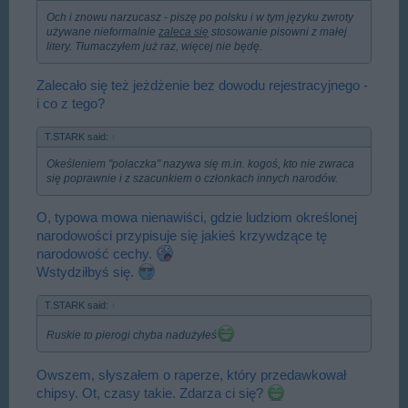
Och i znowu narzucasz - piszę po polsku i w tym języku zwroty
używane nieformalnie
zaleca się
stosowanie pisowni z małej
litery. Tłumaczyłem już raz, więcej nie będę.
Zalecało się też jeżdżenie bez dowodu rejestracyjnego -
i co z tego?
T.STARK said:
↑
Okeśleniem "polaczka" nazywa się m.in. kogoś, kto nie zwraca
się poprawnie i z szacunkiem o członkach innych narodów.
O, typowa mowa nienawiści, gdzie ludziom określonej
narodowości przypisuje się jakieś krzywdzące tę
narodowość cechy.
Wstydziłbyś się.
T.STARK said:
↑
Ruskie to pierogi chyba nadużyłeś
Owszem, słyszałem o raperze, który przedawkował
chipsy. Ot, czasy takie. Zdarza ci się?