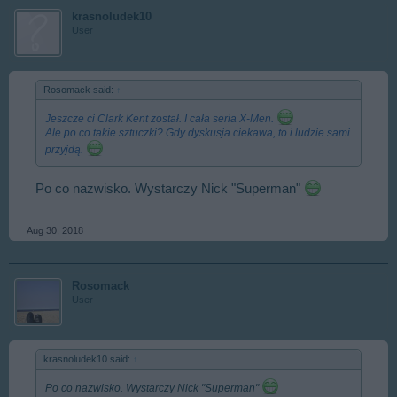
krasnoludek10
User
Rosomack said:
↑
Jeszcze ci Clark Kent został. I cała seria X-Men.
Ale po co takie sztuczki? Gdy dyskusja ciekawa, to i ludzie sami
przyjdą.
Po co nazwisko. Wystarczy Nick "Superman"
Aug 30, 2018
Rosomack
User
krasnoludek10 said:
↑
Po co nazwisko. Wystarczy Nick "Superman"