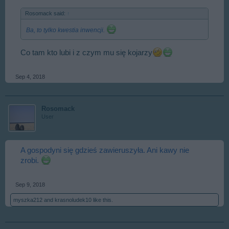
Rosomack said:
↑
Ba, to tylko kwestia inwencji.
Co tam kto lubi i z czym mu się kojarzy
Sep 4, 2018
Rosomack
User
A gospodyni się gdzieś zawieruszyła. Ani kawy nie
zrobi.
Sep 9, 2018
myszka212
and
krasnoludek10
like this.