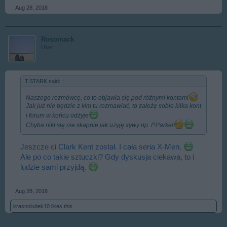
Aug 28, 2018
Rosomack
User
T.STARK said:
↑
Naszego rozmówcę, co to objawia się pod różnymi kontami
Jak już nie będzie z kim tu rozmawiać, to założę sobie kilka kont
i forum w końcu odżyje
Chyba nikt się nie skapnie jak użyję xywy np. P.Parker
Jeszcze ci Clark Kent został. I cała seria X-Men.
Ale po co takie sztuczki? Gdy dyskusja ciekawa, to i
ludzie sami przyjdą.
Aug 28, 2018
krasnoludek10
likes this.