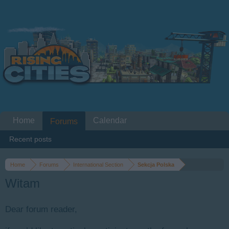
Home
Calendar
Forums
Recent posts
Home
Forums
International Section
Sekcja Polska
Witam
Dear forum reader,