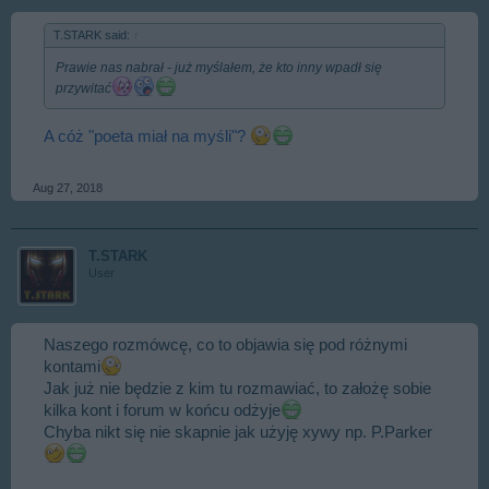
T.STARK said:
↑
Prawie nas nabrał - już myślałem, że kto inny wpadł się
przywitać
A cóż "poeta miał na myśli"?
Aug 27, 2018
T.STARK
User
Naszego rozmówcę, co to objawia się pod różnymi
kontami
Jak już nie będzie z kim tu rozmawiać, to założę sobie
kilka kont i forum w końcu odżyje
Chyba nikt się nie skapnie jak użyję xywy np. P.Parker