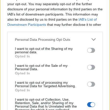
your opt-out. You may separately opt-out of the further
disclosure of your personal information by third parties on the
Rosomack
IAB’s list of downstream participants. This information may
User
also be disclosed by us to third parties on the
IAB’s List of
Downstream Participants
that may further disclose it to other
third parties.
T.STARK said:
↑
Personal Data Processing Opt Outs
Nie chciałem, żeby mnie pomylili z prasowaczem
I want to opt-out of the Sharing of my
personal data.
I się zgubiłem. Jakim prasowaczem?
Opted In
Sep 1, 2018
I want to opt-out of the Sale of my
Personal Data.
krasnoludek10
likes this.
Opted In
I want to opt-out of processing my
Personal Data for Targeted Advertising.
T.STARK
Opted In
User
I want to opt-out of Collection, Use,
Retention, Sale, and/or Sharing of my
Personal Data that Is Unrelated with the
Rosomack said:
↑
Purposes for which it was collected.