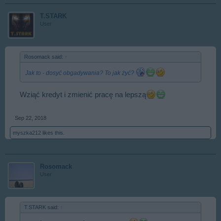
T.STARK
User
Rosomack said:
↑
Jak to - dosyć obgadywania? To jak żyć?
Wziąć kredyt i zmienić pracę na lepszą
Sep 22, 2018
myszka212
likes this.
Rosomack
User
T.STARK said:
↑