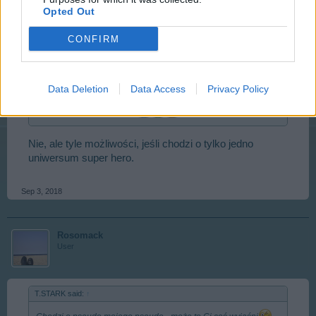
Opted Out
I się zgubiłem. Jakim prasowaczem?
CONFIRM
Chodzi o pseudo mojego pseudo - może to Ci coś
wyjaśni
Data Deletion
Data Access
Privacy Policy
Rosomack said:
↑
Matko, tyle ksywek masz?
Nie, ale tyle możliwości, jeśli chodzi o tylko jedno
uniwersum super hero.
Sep 3, 2018
Rosomack
User
T.STARK said:
↑