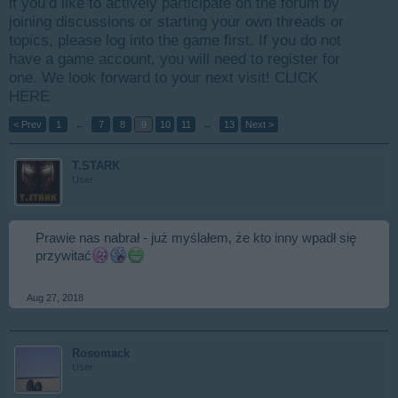
if you’d like to actively participate on the forum by
joining discussions or starting your own threads or
topics, please log into the game first. If you do not
have a game account, you will need to register for
one. We look forward to your next visit!
CLICK
HERE
< Prev
1
←
7
8
9
10
11
→
13
Next >
T.STARK
User
Prawie nas nabrał - już myślałem, że kto inny wpadł się
przywitać
Aug 27, 2018
Rosomack
User