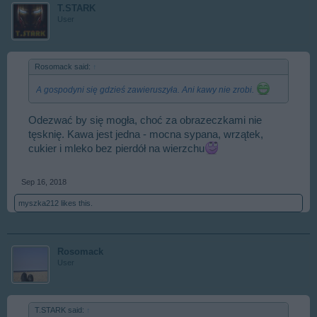
T.STARK
User
Rosomack said:
↑
A gospodyni się gdzieś zawieruszyła. Ani kawy nie zrobi.
Odezwać by się mogła, choć za obrazeczkami nie
tęsknię. Kawa jest jedna - mocna sypana, wrzątek,
cukier i mleko bez pierdół na wierzchu
Sep 16, 2018
myszka212
likes this.
Rosomack
User
T.STARK said:
↑