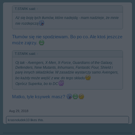
T.STARK said:
↑
Aż się boję tych tłumów, które nadejdą - mam nadzieje, że mnie
nie rozdepczą
Tłumów się nie spodziewam. Bo po co. Ale ktoś jeszcze
może zajrzy.
T.STARK said:
↑
Oj tak - Avengers, X-Men, X-Force, Guardians of the Galaxy,
Defenders, New Mutants, Inhumans, Fantastic Four, Shield i
parę innych składzików. W zasadzie wystarczy samo Avengers,
bo każdy może wejść z ww. do tego składu
Oprócz Superka, bo to DC
Matko, tyle ksywek masz?
Aug 29, 2018
krasnoludek10
likes this.