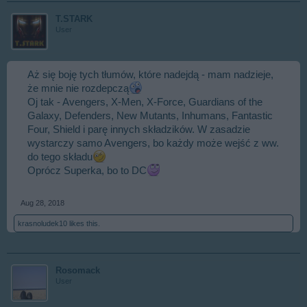
T.STARK
User
Aż się boję tych tłumów, które nadejdą - mam nadzieje,
że mnie nie rozdepczą
Oj tak - Avengers, X-Men, X-Force, Guardians of the
Galaxy, Defenders, New Mutants, Inhumans, Fantastic
Four, Shield i parę innych składzików. W zasadzie
wystarczy samo Avengers, bo każdy może wejść z ww.
do tego składu
Oprócz Superka, bo to DC
Aug 28, 2018
krasnoludek10
likes this.
Rosomack
User