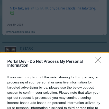
Niby tak, ale
@T.STARK
chyba nie chodzi na łatwiznę.
Aug 30, 2018
krasnoludek10
likes this.
T.STARK
User
Portal Dev -
Do Not Process My Personal
Information
Rosomack said:
↑
Niby tak, ale
@T.STARK
chyba nie chodzi na łatwiznę.
If you wish to opt-out of the sale, sharing to third parties, or
processing of your personal or sensitive information for
Nie chciałem, żeby mnie pomylili z prasowaczem
targeted advertising by us, please use the below opt-out
section to confirm your selection. Please note that after your
opt-out request is processed you may continue seeing
Aug 30, 2018
interest-based ads based on personal information utilized by
krasnoludek10
likes this.
us or personal information disclosed to third parties prior to