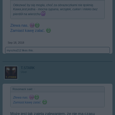
Odezwać by się mogła, choć za obrazeczkami nie tęsknię.
Kawa jest jedna - mocna sypana, wrzątek, cukier i mleko bez
pierdół na wierzchu
Zlewa nas.
Zamiast kawę zalać.
Sep 18, 2018
myszka212
likes this.
T.STARK
User
Rosomack said:
↑
Zlewa nas.
Zamiast kawę zalać.
Może jest tak zajęta zalewaniem, że nie ma czasu